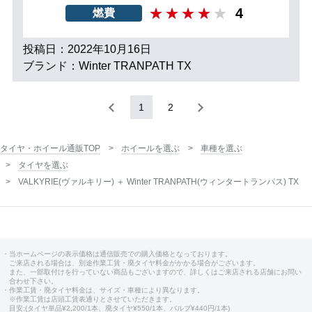
4
燃費
投稿日：2022年10月16日
ブランド：Winter TRANPATH TX
1
2
タイヤ・ホイール通販TOP
ホイールを選ぶ
車種を選ぶ
タイヤを選ぶ
VALKYRIE(ヴァルキリー) ＋ Winter TRANPATH(ウィンタートランパス) TX
・当ホームページの表示価格は通信販売での購入価格となっております。
ご来店される場合は、別途作業工賃・廃タイヤ料金がかかる場合がございます。
また、一部取付けを行っていない商品もございますので、詳しくはご来店される店舗にお問い
合わせ下さい。
・作業工賃・廃タイヤ料金は、サイズ・車種により異なります。
※作業工賃は店頭工賃表通りとさせていただきます。
目安:(タイヤ単品¥2,200/1本、廃タイヤ¥550/1本、バルブ¥440円/1本)