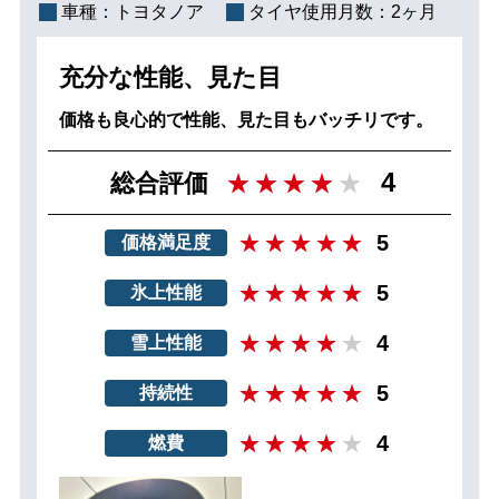
車種：
トヨタノア
タイヤ使用月数：
2ヶ月
充分な性能、見た目
価格も良心的で性能、見た目もバッチリです。
4
総合評価
5
価格満足度
5
氷上性能
4
雪上性能
5
持続性
4
燃費