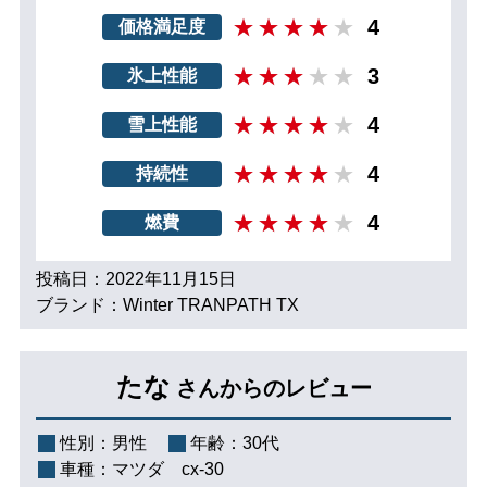
4
価格満足度
3
氷上性能
4
雪上性能
4
持続性
4
燃費
投稿日：2022年11月15日
ブランド：Winter TRANPATH TX
たな
さんからのレビュー
性別：
男性
年齢：
30代
車種：
マツダ cx-30