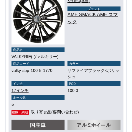
KYOHO(共豊)
ブランド
AME SMACK AME スマ
ック
商品名
VALKYRIE(ヴァルキリー)
商品コード
カラー
valky-sbp-100-5-1770
サファイアブラック×ポリッ
シュ
インチ
PCD
17インチ
100.0
ホール数
5
取り寄せ品(要問い合わせ)
在庫・納期