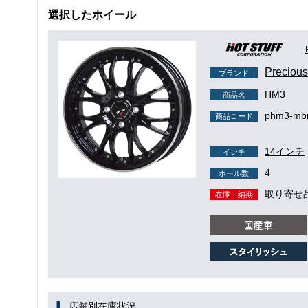
選択したホイール
Precio
ブランド
HM3
商品名
phm3-mbr
商品コード
14インチ
インチ
4
ホール数
取り寄せ
在庫・納期
店舗別在庫状況