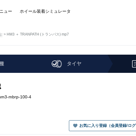
ニュー
ホイール装着
シミュレータ
ぶ
HM3 ＋ TRANPATH (トランパス) mp7
種
タイヤ
認
hm3-mbrp-100-4
お気に入り登録（会員登録/ロ