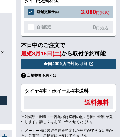
タイヤ交換料金
3,080
店舗交換予約
円(税込)
0
自宅配送
円(税込)
本日中のご注文で
ッシ
最短8月15日(土)
から取付予約可能
全国4000店で対応可能
店舗交換予約とは
タイヤ4本・ホイール4本送料
送料無料
※沖縄県・離島・一部地域は送料の他に別途中継料が発
生します。詳しくはお問い合わせください。
※メーカー様に製造年週を指定した発注ができない事か
ら、ご質問、ご指定はお受けできません