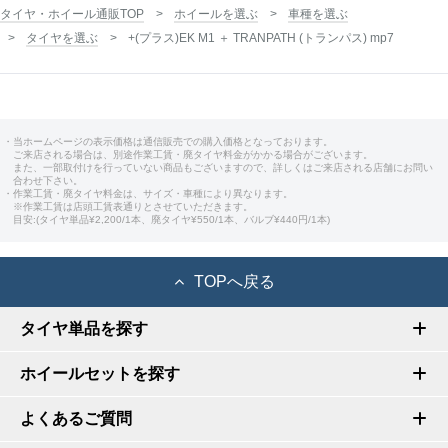
タイヤ・ホイール通販TOP
ホイールを選ぶ
車種を選ぶ
タイヤを選ぶ
+(プラス)EK M1 ＋ TRANPATH (トランパス) mp7
・当ホームページの表示価格は通信販売での購入価格となっております。
ご来店される場合は、別途作業工賃・廃タイヤ料金がかかる場合がございます。
また、一部取付けを行っていない商品もございますので、詳しくはご来店される店舗にお問い
合わせ下さい。
・作業工賃・廃タイヤ料金は、サイズ・車種により異なります。
※作業工賃は店頭工賃表通りとさせていただきます。
目安:(タイヤ単品¥2,200/1本、廃タイヤ¥550/1本、バルブ¥440円/1本)
TOPへ戻る
タイヤ単品を探す
ホイールセットを探す
よくあるご質問