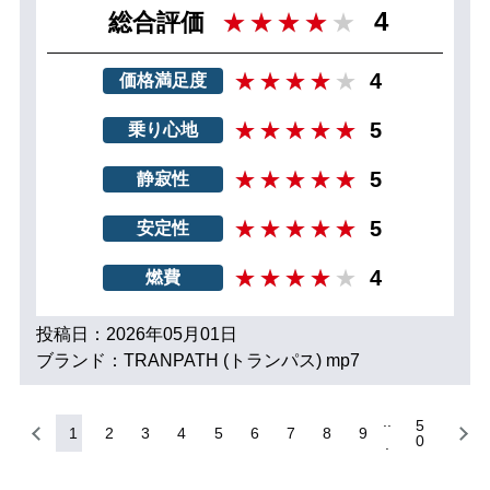
4
総合評価
4
価格満足度
5
乗り心地
5
静寂性
5
安定性
4
燃費
投稿日：2026年05月01日
ブランド：TRANPATH (トランパス) mp7
5
1
2
3
4
5
6
7
8
9
0