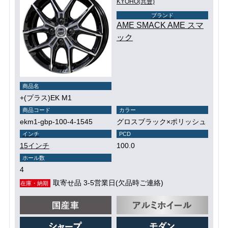
KYOHO(共豊)
ブランド
AME SMACK AME スマ
ック
商品名
+(プラス)EK M1
商品コード
カラー
ekm1-gbp-100-4-1545
グロスブラック×ポリッシュ
インチ
PCD
15インチ
100.0
ホール数
4
取寄せ品 3-5営業日(欠品時ご連絡)
在庫・納期