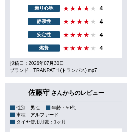
4
乗り心地
4
静寂性
4
安定性
4
燃費
投稿日：2026年07月30日
ブランド：TRANPATH (トランパス) mp7
佐藤守
さんからのレビュー
性別：
男性
年齢：
50代
車種：
アルファード
タイヤ使用月数：
1ヶ月