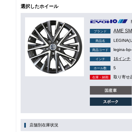
選択したホイール
AME S
ブランド
LEGINA
商品名
legina-bp
商品コード
16インチ
インチ
5
ホール数
取り寄せ
在庫・納期
店舗別在庫状況