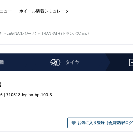
ニュー
ホイール装着
シミュレータ
ぶ
LEGINA(レジーナ) ＋ TRANPATH (トランパス) mp7
種
タイヤ
認
 710513-legina-bp-100-5
お気に入り登録（会員登録/ロ