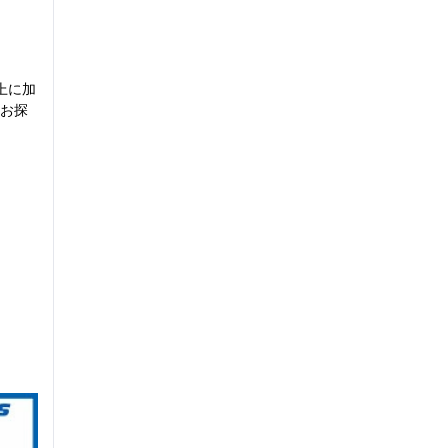
上に加
お探