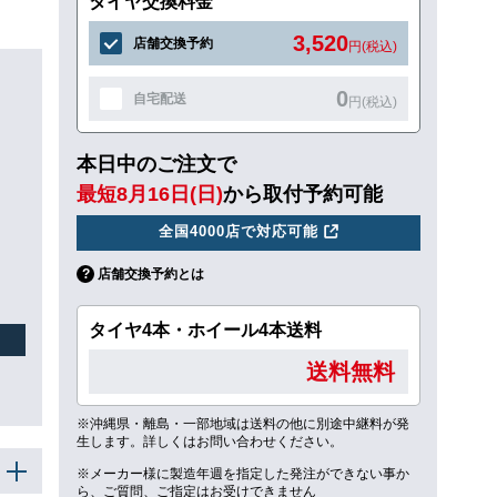
タイヤ交換料金
3,520
店舗交換予約
円(税込)
0
自宅配送
円(税込)
本日中のご注文で
ュ
最短8月16日(日)
から取付予約可能
全国4000店で対応可能
店舗交換予約とは
タイヤ4本・ホイール4本送料
送料無料
※沖縄県・離島・一部地域は送料の他に別途中継料が発
生します。詳しくはお問い合わせください。
※メーカー様に製造年週を指定した発注ができない事か
ら、ご質問、ご指定はお受けできません