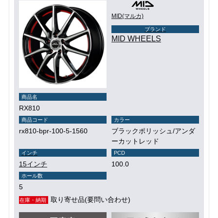
MID(マルカ)
ブランド
MID WHEELS
商品名
RX810
商品コード
カラー
rx810-bpr-100-5-1560
ブラックポリッシュ/アンダ
ーカットレッド
インチ
PCD
15インチ
100.0
ホール数
5
取り寄せ品(要問い合わせ)
在庫・納期