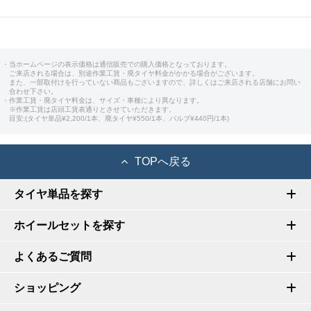
・当ホームページの表示価格は通信販売での購入価格となっております。
ご来店される場合は、別途作業工賃・廃タイヤ料金がかかる場合がございます。
また、一部取付けを行っていない商品もございますので、詳しくはご来店される店舗にお問い
合わせ下さい。
・作業工賃・廃タイヤ料金は、サイズ・車種により異なります。
※作業工賃は店頭工賃表通りとさせていただきます。
目安:(タイヤ単品¥2,200/1本、廃タイヤ¥550/1本、バルブ¥440円/1本)
TOPへ戻る
タイヤ単品を探す
ホイールセットを探す
よくあるご質問
ショッピング