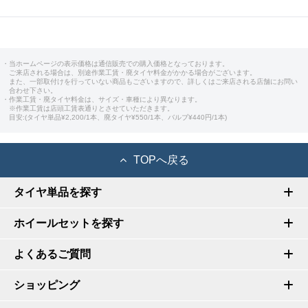
・当ホームページの表示価格は通信販売での購入価格となっております。
ご来店される場合は、別途作業工賃・廃タイヤ料金がかかる場合がございます。
また、一部取付けを行っていない商品もございますので、詳しくはご来店される店舗にお問い
合わせ下さい。
・作業工賃・廃タイヤ料金は、サイズ・車種により異なります。
※作業工賃は店頭工賃表通りとさせていただきます。
目安:(タイヤ単品¥2,200/1本、廃タイヤ¥550/1本、バルブ¥440円/1本)
TOPへ戻る
タイヤ単品を探す
ホイールセットを探す
よくあるご質問
ショッピング