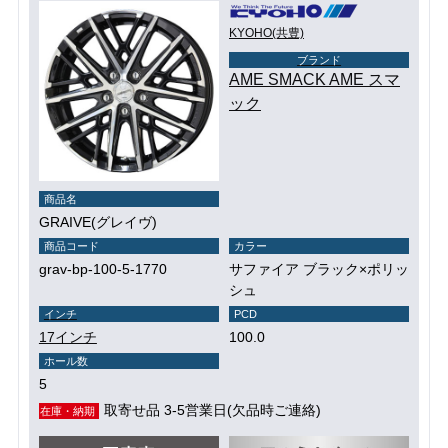
KYOHO(共豊)
ブランド
AME SMACK AME スマ
ック
商品名
GRAIVE(グレイヴ)
商品コード
カラー
grav-bp-100-5-1770
サファイア ブラック×ポリッ
シュ
インチ
PCD
17インチ
100.0
ホール数
5
取寄せ品 3-5営業日(欠品時ご連絡)
在庫・納期