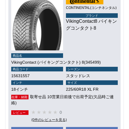
CONTINENTAL(コンチネンタル)
ブランド
VikingContact8 バイキン
グコンタクト8
商品名
VikingContact (バイキングコンタクト) 8(345499)
商品コード
シーズン
15631557
スタッドレス
インチ
サイズ
18インチ
225/60R18 XL FR
取寄せ品 10営業日前後で出荷予定(欠品時ご連
在庫・納期
絡)
0
レビュー
(0件のレビューを見る)