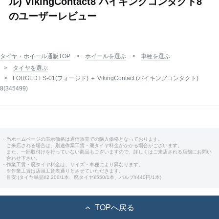
ル) VikingContact8 バイキングコンタクト8
のユーザーレビュー
タイヤ・ホイール通販TOP
ホイールを選ぶ
車種を選ぶ
タイヤを選ぶ
FORGED FS-01(フォージド) ＋ VikingContact (バイキングコンタクト)
8(345499)
・当ホームページの表示価格は通信販売での購入価格となっております。
ご来店される場合は、別途作業工賃・廃タイヤ料金がかかる場合がございます。
また、一部取付けを行っていない商品もございますので、詳しくはご来店される店舗にお問い
合わせ下さい。
・作業工賃・廃タイヤ料金は、サイズ・車種により異なります。
※作業工賃は店頭工賃表通りとさせていただきます。
目安:(タイヤ単品¥2,200/1本、廃タイヤ¥550/1本、バルブ¥440円/1本)
TOPへ戻る