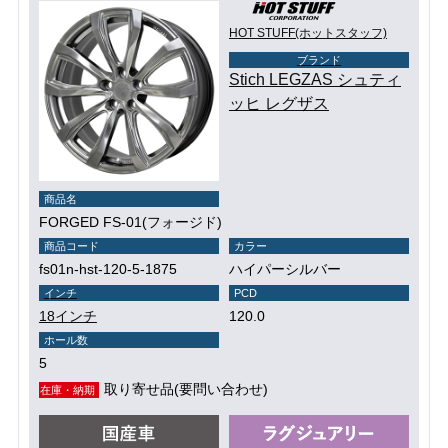
HOT STUFF(ホットスタッフ)
ブランド
Stich LEGZAS シュティ
ッヒ レグザス
商品名
FORGED FS-01(フォージド)
商品コード
カラー
fs01n-hst-120-5-1875
ハイパーシルバー
インチ
PCD
18インチ
120.0
ホール数
5
取り寄せ品(要問い合わせ)
在庫・納期