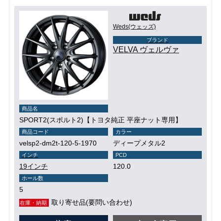
Weds(ウェッズ)
ブランド
VELVA ヴェルヴァ
商品名
SPORT2(スポルト2)【トヨタ純正 平座ナット専用】
商品コード
カラー
velsp2-dm2t-120-5-1970
ディープメタル2
インチ
PCD
19インチ
120.0
ホール数
5
取り寄せ品(要問い合わせ)
在庫・納期