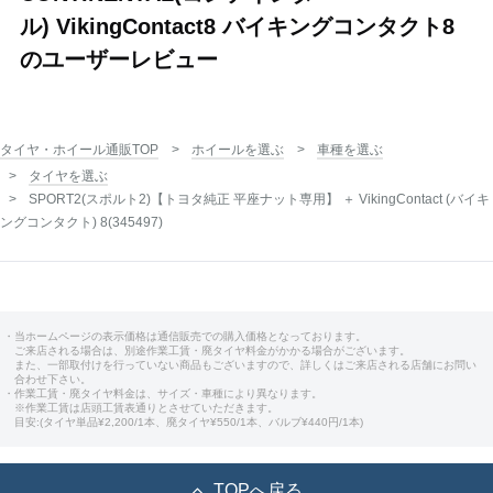
ル) VikingContact8 バイキングコンタクト8
のユーザーレビュー
タイヤ・ホイール通販TOP
ホイールを選ぶ
車種を選ぶ
タイヤを選ぶ
SPORT2(スポルト2)【トヨタ純正 平座ナット専用】 ＋ VikingContact (バイキ
ングコンタクト) 8(345497)
・当ホームページの表示価格は通信販売での購入価格となっております。
ご来店される場合は、別途作業工賃・廃タイヤ料金がかかる場合がございます。
また、一部取付けを行っていない商品もございますので、詳しくはご来店される店舗にお問い
合わせ下さい。
・作業工賃・廃タイヤ料金は、サイズ・車種により異なります。
※作業工賃は店頭工賃表通りとさせていただきます。
目安:(タイヤ単品¥2,200/1本、廃タイヤ¥550/1本、バルブ¥440円/1本)
TOPへ戻る