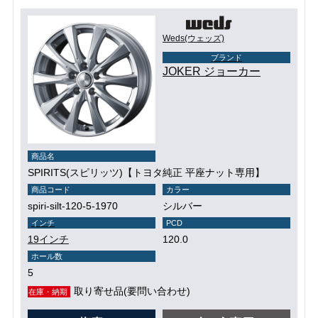
Weds(ウェッズ)
ブランド
JOKER ジョーカー
商品名
SPIRITS(スピリッツ)【トヨタ純正 平座ナット専用】
商品コード
カラー
spiri-silt-120-5-1970
シルバー
インチ
PCD
19インチ
120.0
ホール数
5
取り寄せ品(要問い合わせ)
在庫・納期