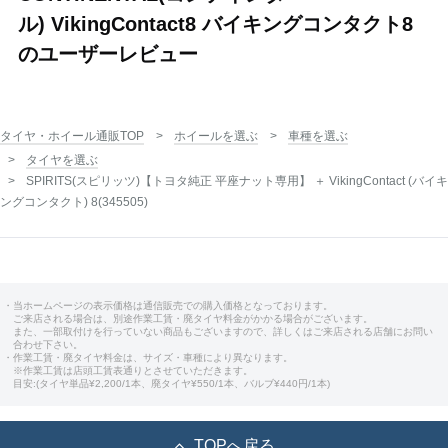
ル) VikingContact8 バイキングコンタクト8
のユーザーレビュー
タイヤ・ホイール通販TOP
ホイールを選ぶ
車種を選ぶ
タイヤを選ぶ
SPIRITS(スピリッツ)【トヨタ純正 平座ナット専用】 ＋ VikingContact (バイキ
ングコンタクト) 8(345505)
・当ホームページの表示価格は通信販売での購入価格となっております。
ご来店される場合は、別途作業工賃・廃タイヤ料金がかかる場合がございます。
また、一部取付けを行っていない商品もございますので、詳しくはご来店される店舗にお問い
合わせ下さい。
・作業工賃・廃タイヤ料金は、サイズ・車種により異なります。
※作業工賃は店頭工賃表通りとさせていただきます。
目安:(タイヤ単品¥2,200/1本、廃タイヤ¥550/1本、バルブ¥440円/1本)
TOPへ戻る