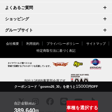
よくあるご質問
ショッピング
グループサイト
会社概要
利用規約
プライバシーポリシー
サイトマップ
特定商取引法に基づく表記
タイヤワールド館ベストは
宮城で活躍するプロスポーツを応援しています。
当社はJAWA事業部会員です
15000
クーポンコード「gosms26_30」を使うと
円OFF
合計金額
(税込)
車種を選択する
389,640
円