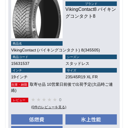
ブランド
VikingContact8 バイキン
グコンタクト8
商品名
VikingContact (バイキングコンタクト) 8(345505)
商品コード
シーズン
15631537
スタッドレス
インチ
サイズ
19インチ
235/45R19 XL FR
取寄せ品 10営業日前後で出荷予定(欠品時ご連
在庫・納期
絡)
0
レビュー
(0件のレビューを見る)