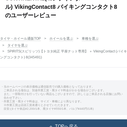
ル) VikingContact8 バイキングコンタクト8
のユーザーレビュー
タイヤ・ホイール通販TOP
ホイールを選ぶ
車種を選ぶ
タイヤを選ぶ
SPIRITS(スピリッツ)【トヨタ純正 平座ナット専用】 ＋ VikingContact (バイキ
ングコンタクト) 8(345491)
・当ホームページの表示価格は通信販売での購入価格となっております。
ご来店される場合は、別途作業工賃・廃タイヤ料金がかかる場合がございます。
また、一部取付けを行っていない商品もございますので、詳しくはご来店される店舗にお問い
合わせ下さい。
・作業工賃・廃タイヤ料金は、サイズ・車種により異なります。
※作業工賃は店頭工賃表通りとさせていただきます。
目安:(タイヤ単品¥2,200/1本、廃タイヤ¥550/1本、バルブ¥440円/1本)
TOPへ戻る