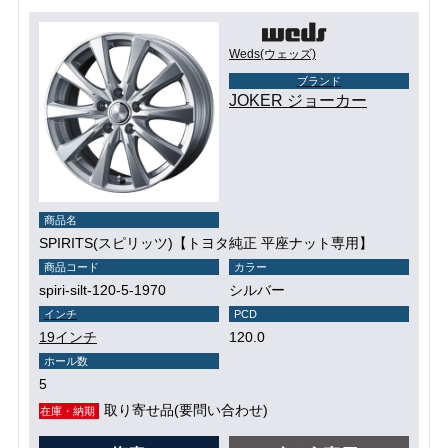
Weds(ウェッズ)
ブランド
JOKER ジョーカー
商品名
SPIRITS(スピリッツ)【トヨタ純正 平座ナット専用】
商品コード
カラー
spiri-silt-120-5-1970
シルバー
インチ
PCD
19インチ
120.0
ホール数
5
取り寄せ品(要問い合わせ)
在庫・納期