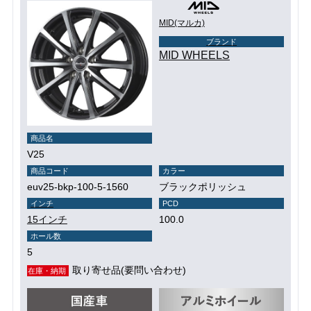
MID(マルカ)
ブランド
MID WHEELS
商品名
V25
商品コード
カラー
euv25-bkp-100-5-1560
ブラックポリッシュ
インチ
PCD
15インチ
100.0
ホール数
5
取り寄せ品(要問い合わせ)
在庫・納期