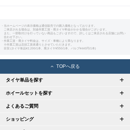
・当ホームページの表示価格は通信販売での購入価格となっております。
ご来店される場合は、別途作業工賃・廃タイヤ料金がかかる場合がございます。
また、一部取付けを行っていない商品もございますので、詳しくはご来店される店舗にお問い
合わせ下さい。
・作業工賃・廃タイヤ料金は、サイズ・車種により異なります。
※作業工賃は店頭工賃表通りとさせていただきます。
目安:(タイヤ単品¥2,200/1本、廃タイヤ¥550/1本、バルブ¥440円/1本)
TOPへ戻る
タイヤ単品を探す
ホイールセットを探す
よくあるご質問
ショッピング