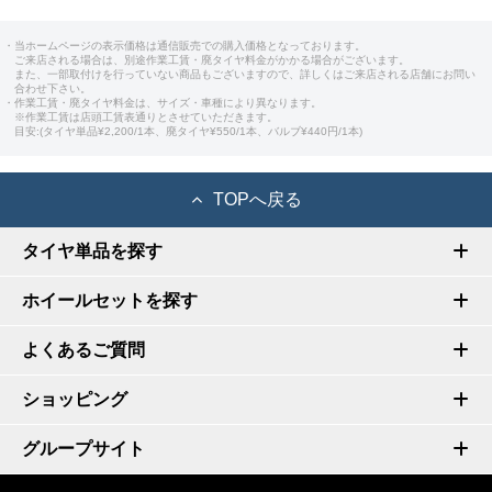
・当ホームページの表示価格は通信販売での購入価格となっております。
ご来店される場合は、別途作業工賃・廃タイヤ料金がかかる場合がございます。
また、一部取付けを行っていない商品もございますので、詳しくはご来店される店舗にお問い
合わせ下さい。
・作業工賃・廃タイヤ料金は、サイズ・車種により異なります。
※作業工賃は店頭工賃表通りとさせていただきます。
目安:(タイヤ単品¥2,200/1本、廃タイヤ¥550/1本、バルブ¥440円/1本)
TOPへ戻る
タイヤ単品を探す
ホイールセットを探す
よくあるご質問
ショッピング
グループサイト