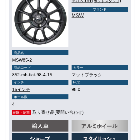
HOT STUFF(ホットスタッフ)
ブランド
MSW
商品名
MSW85-2
商品コード
カラー
852-mb-fiat-98-4-15
マットブラック
インチ
PCD
15インチ
98.0
ホール数
4
取り寄せ品(要問い合わせ)
在庫・納期