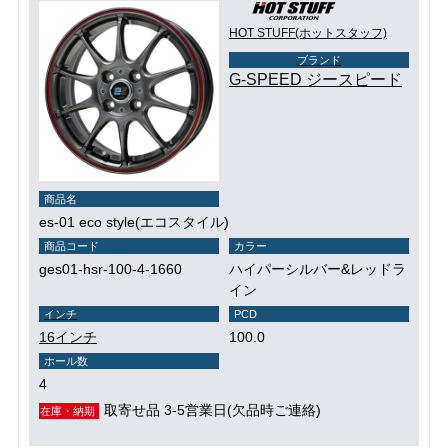
HOT STUFF(ホットスタッフ)
ブランド
G-SPEED ジースピード
商品名
es-01 eco style(エコスタイル)
商品コード
カラー
ges01-hsr-100-4-1660
ハイパーシルバー&レッドラ
イン
インチ
PCD
16インチ
100.0
ホール数
4
取寄せ品 3-5営業日(欠品時ご連絡)
在庫・納期