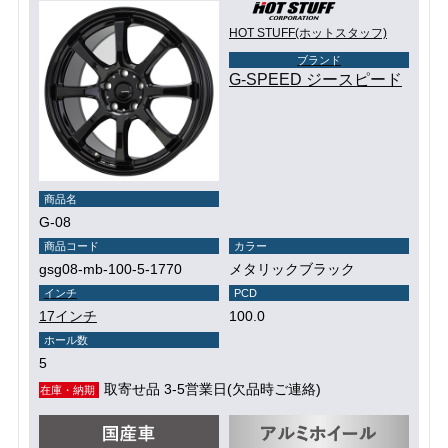
HOT STUFF(ホットスタッフ)
ブランド
G-SPEED ジースピード
商品名
G-08
商品コード
カラー
gsg08-mb-100-5-1770
メタリックブラック
インチ
PCD
17インチ
100.0
ホール数
5
取寄せ品 3-5営業日(欠品時ご連絡)
在庫・納期