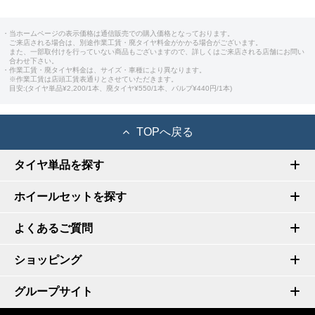
・当ホームページの表示価格は通信販売での購入価格となっております。
ご来店される場合は、別途作業工賃・廃タイヤ料金がかかる場合がございます。
また、一部取付けを行っていない商品もございますので、詳しくはご来店される店舗にお問い
合わせ下さい。
・作業工賃・廃タイヤ料金は、サイズ・車種により異なります。
※作業工賃は店頭工賃表通りとさせていただきます。
目安:(タイヤ単品¥2,200/1本、廃タイヤ¥550/1本、バルブ¥440円/1本)
TOPへ戻る
タイヤ単品を探す
ホイールセットを探す
よくあるご質問
ショッピング
グループサイト