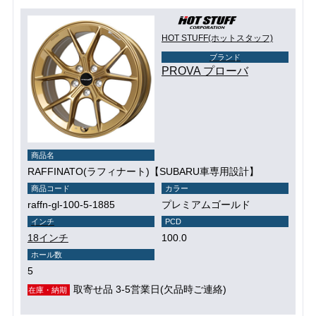
HOT STUFF(ホットスタッフ)
ブランド
PROVA プローバ
商品名
RAFFINATO(ラフィナート)【SUBARU車専用設計】
商品コード
カラー
raffn-gl-100-5-1885
プレミアムゴールド
インチ
PCD
18インチ
100.0
ホール数
5
取寄せ品 3-5営業日(欠品時ご連絡)
在庫・納期