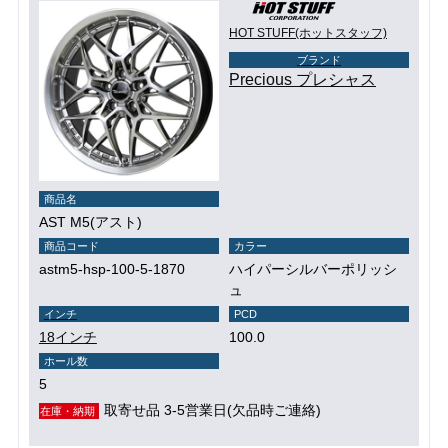
HOT STUFF(ホットスタッフ)
ブランド
Precious プレシャス
商品名
AST M5(アスト)
商品コード
カラー
astm5-hsp-100-5-1870
ハイパーシルバーポリッシ
ュ
インチ
PCD
18インチ
100.0
ホール数
5
取寄せ品 3-5営業日(欠品時ご連絡)
在庫・納期