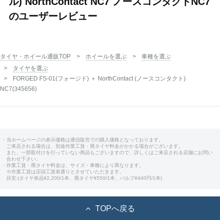
ル) NorthContact NC7 ノースコンタクトNC7
のユーザーレビュー
タイヤ・ホイール通販TOP
ホイールを選ぶ
車種を選ぶ
タイヤを選ぶ
FORGED FS-01(フォージド) ＋ NorthContact (ノースコンタクト)
NC7(345656)
・当ホームページの表示価格は通信販売での購入価格となっております。
ご来店される場合は、別途作業工賃・廃タイヤ料金がかかる場合がございます。
また、一部取付けを行っていない商品もございますので、詳しくはご来店される店舗にお問い
合わせ下さい。
・作業工賃・廃タイヤ料金は、サイズ・車種により異なります。
※作業工賃は店頭工賃表通りとさせていただきます。
目安:(タイヤ単品¥2,200/1本、廃タイヤ¥550/1本、バルブ¥440円/1本)
TOPへ戻る