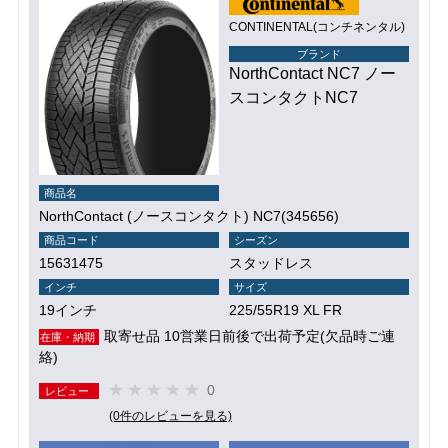
CONTINENTAL(コンチネンタル)
ブランド
NorthContact NC7 ノー
スコンタクトNC7
商品名
NorthContact (ノースコンタクト) NC7(345656)
商品コード
シーズン
15631475
スタッドレス
インチ
サイズ
19インチ
225/55R19 XL FR
取寄せ品 10営業日前後で出荷予定(欠品時ご連
在庫・納期
絡)
0
レビュー
(0件のレビューを見る)