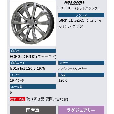
HOT STUFF(ホットスタッフ)
ブランド
Stich LEGZAS シュティ
ッヒ レグザス
商品名
FORGED FS-01(フォージド)
商品コード
カラー
fs01n-hst-120-5-1975
ハイパーシルバー
インチ
PCD
19インチ
120.0
ホール数
5
取り寄せ品(要問い合わせ)
在庫・納期