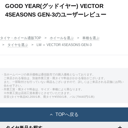
GOOD YEAR(グッドイヤー) VECTOR
4SEASONS GEN-3のユーザーレビュー
タイヤ・ホイール通販TOP
ホイールを選ぶ
車種を選ぶ
タイヤを選ぶ
LM ＋ VECTOR 4SEASONS GEN-3
・当ホームページの表示価格は通信販売での購入価格となっております。
ご来店される場合は、別途作業工賃・廃タイヤ料金がかかる場合がございます。
また、一部取付けを行っていない商品もございますので、詳しくはご来店される店舗にお問い
合わせ下さい。
・作業工賃・廃タイヤ料金は、サイズ・車種により異なります。
※作業工賃は店頭工賃表通りとさせていただきます。
目安:(タイヤ単品¥2,200/1本、廃タイヤ¥550/1本、バルブ¥440円/1本)
TOPへ戻る
タイヤ単品を探す