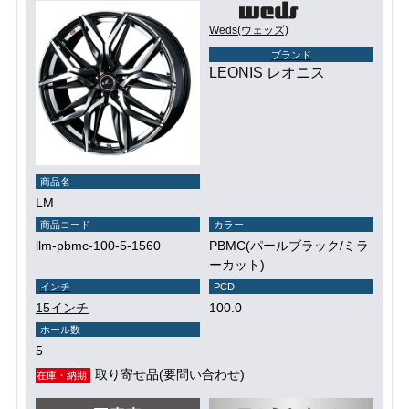
Weds(ウェッズ)
ブランド
LEONIS レオニス
商品名
LM
商品コード
カラー
llm-pbmc-100-5-1560
PBMC(パールブラック/ミラ
ーカット)
インチ
PCD
15インチ
100.0
ホール数
5
取り寄せ品(要問い合わせ)
在庫・納期