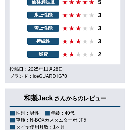
5
価格満足度
3
氷上性能
3
雪上性能
3
持続性
2
燃費
投稿日：2025年11月28日
ブランド：iceGUARD IG70
和製Jack
さんからのレビュー
性別：
男性
年齢：
40代
車種：
N-BOXカスタムターボ JF5
タイヤ使用月数：
1ヶ月