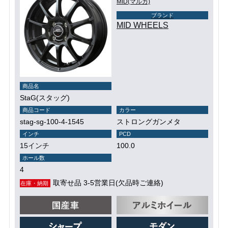
MID(マルカ)
ブランド
MID WHEELS
商品名
StaG(スタッグ)
商品コード
カラー
stag-sg-100-4-1545
ストロングガンメタ
インチ
PCD
15インチ
100.0
ホール数
4
取寄せ品 3-5営業日(欠品時ご連絡)
在庫・納期