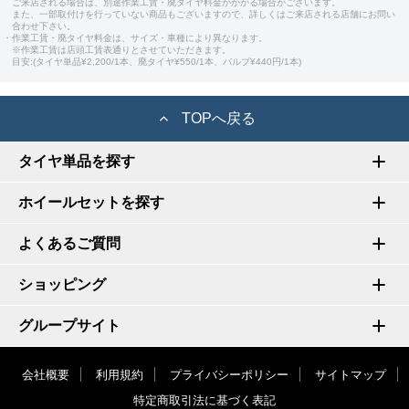
ご来店される場合は、別途作業工賃・廃タイヤ料金がかかる場合がございます。
また、一部取付けを行っていない商品もございますので、詳しくはご来店される店舗にお問い
合わせ下さい。
・作業工賃・廃タイヤ料金は、サイズ・車種により異なります。
※作業工賃は店頭工賃表通りとさせていただきます。
目安:(タイヤ単品¥2,200/1本、廃タイヤ¥550/1本、バルブ¥440円/1本)
TOPへ戻る
タイヤ単品を探す
ホイールセットを探す
よくあるご質問
ショッピング
グループサイト
会社概要
利用規約
プライバシーポリシー
サイトマップ
特定商取引法に基づく表記