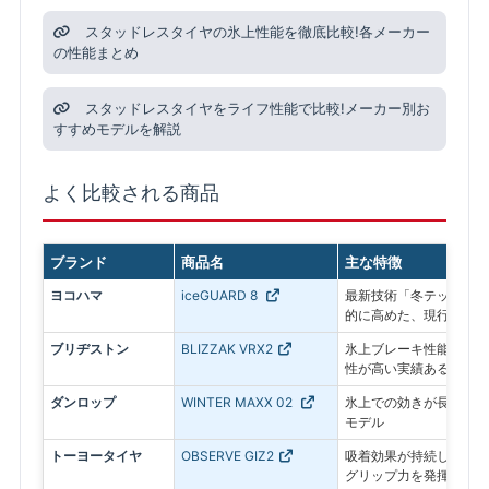
スタッドレスタイヤの氷上性能を徹底比較!各メーカー
の性能まとめ
スタッドレスタイヤをライフ性能で比較!メーカー別お
すすめモデルを解説
よく比較される商品
ブランド
商品名
主な特徴
ヨコハマ
iceGUARD 8
最新技術「冬テック」で
的に高めた、現行モデル
ブリヂストン
BLIZZAK VRX2
氷上ブレーキ性能に優れ
性が高い実績あるモデル
ダンロップ
WINTER MAXX 02
氷上での効きが長持ちす
モデル
トーヨータイヤ
OBSERVE GIZ2
吸着効果が持続し、アイ
グリップ力を発揮