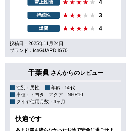
4
雪上性能
3
持続性
4
燃費
投稿日：2025年11月24日
ブランド：iceGUARD IG70
千葉眞
さんからのレビュー
性別：
男性
年齢：
50代
車種：
トヨタ アクア NHP10
タイヤ使用月数：
4ヶ月
快適です
あまり雪も降らなかったお陰で安全に過ごせま