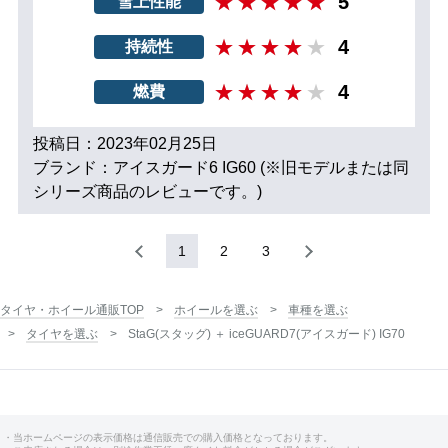
5
雪上性能
4
持続性
4
燃費
投稿日：2023年02月25日
ブランド：アイスガード6 IG60 (※旧モデルまたは同
シリーズ商品のレビューです。)
1
2
3
タイヤ・ホイール通販TOP
ホイールを選ぶ
車種を選ぶ
タイヤを選ぶ
StaG(スタッグ) ＋ iceGUARD7(アイスガード) IG70
・当ホームページの表示価格は通信販売での購入価格となっております。