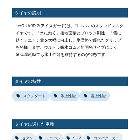
タイヤの説明
iceGUARD 7(アイスガード)は、ヨコハマのスタッドレスタ
イヤです。「氷に効く」接地面積とブロック剛性、「雪に
効く」エッジ量を大幅に向上し、氷雪路で優れたグリップ
を発揮します。ウルトラ吸水ゴムと新開発サイプにより、
50%摩耗時でも氷上性能を維持するのが特徴です。
タイヤの特性
スタンダード
氷上性能
雪上性能
タイヤに適した車種
セダン
ミニバン
SUV
コンパクトカー