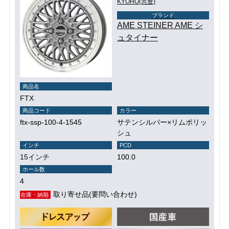
KYOHO(共豊)
ブランド
AME STEINER AME シ
ュタイナー
商品名
FTX
商品コード
カラー
ftx-ssp-100-4-1545
サテンシルバー×リムポリッ
シュ
インチ
PCD
15インチ
100.0
ホール数
4
取り寄せ品(要問い合わせ)
在庫・納期