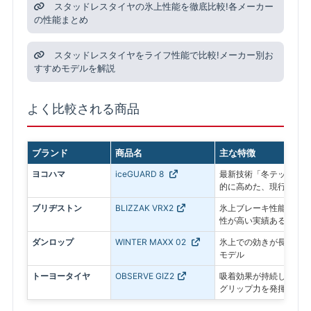
スタッドレスタイヤの氷上性能を徹底比較!各メーカー
の性能まとめ
スタッドレスタイヤをライフ性能で比較!メーカー別お
すすめモデルを解説
よく比較される商品
ブランド
商品名
主な特徴
ヨコハマ
iceGUARD 8
最新技術「冬テック」で
的に高めた、現行モデル
ブリヂストン
BLIZZAK VRX2
氷上ブレーキ性能に優れ
性が高い実績あるモデル
ダンロップ
WINTER MAXX 02
氷上での効きが長持ちす
モデル
トーヨータイヤ
OBSERVE GIZ2
吸着効果が持続し、アイ
グリップ力を発揮