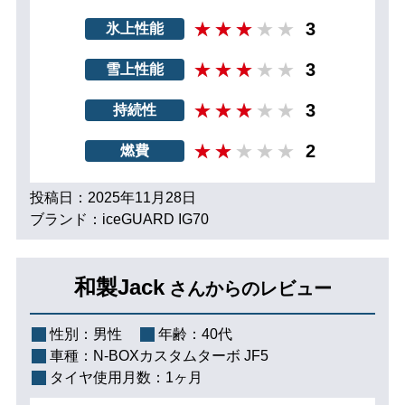
3
氷上性能
3
雪上性能
3
持続性
2
燃費
投稿日：2025年11月28日
ブランド：iceGUARD IG70
和製Jack
さんからのレビュー
性別：
男性
年齢：
40代
車種：
N-BOXカスタムターボ JF5
タイヤ使用月数：
1ヶ月