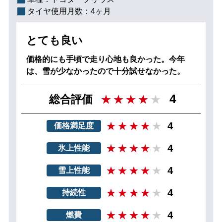
タイヤ使用月数：
4ヶ月
とても良い
価格的にも手頃で走り心地も良かった。今年
は、雪が少なかったので十分試せなかった。
4
総合評価
4
価格満足度
4
氷上性能
4
雪上性能
4
持続性
4
燃費