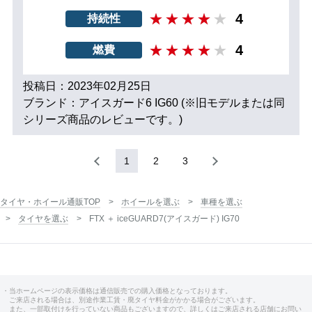
4
持続性
4
燃費
投稿日：2023年02月25日
ブランド：アイスガード6 IG60 (※旧モデルまたは同
シリーズ商品のレビューです。)
1
2
3
タイヤ・ホイール通販TOP
ホイールを選ぶ
車種を選ぶ
タイヤを選ぶ
FTX ＋ iceGUARD7(アイスガード) IG70
・当ホームページの表示価格は通信販売での購入価格となっております。
ご来店される場合は、別途作業工賃・廃タイヤ料金がかかる場合がございます。
また、一部取付けを行っていない商品もございますので、詳しくはご来店される店舗にお問い