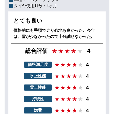
タイヤ使用月数：
4ヶ月
とても良い
価格的にも手頃で走り心地も良かった。今年
は、雪が少なかったので十分試せなかった。
4
総合評価
4
価格満足度
4
氷上性能
4
雪上性能
4
持続性
4
燃費