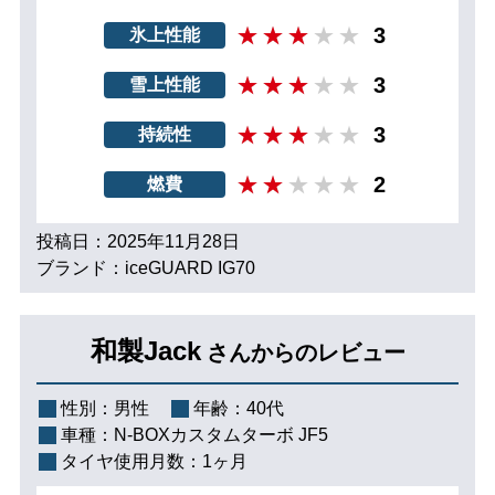
3
氷上性能
3
雪上性能
3
持続性
2
燃費
投稿日：2025年11月28日
ブランド：iceGUARD IG70
和製Jack
さんからのレビュー
性別：
男性
年齢：
40代
車種：
N-BOXカスタムターボ JF5
タイヤ使用月数：
1ヶ月