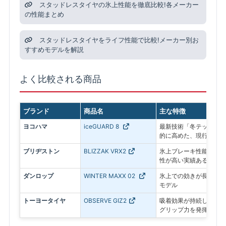
スタッドレスタイヤの氷上性能を徹底比較!各メーカー
の性能まとめ
スタッドレスタイヤをライフ性能で比較!メーカー別お
すすめモデルを解説
よく比較される商品
ブランド
商品名
主な特徴
ヨコハマ
iceGUARD 8
最新技術「冬テック」で
的に高めた、現行モデル
ブリヂストン
BLIZZAK VRX2
氷上ブレーキ性能に優れ
性が高い実績あるモデル
ダンロップ
WINTER MAXX 02
氷上での効きが長持ちす
モデル
トーヨータイヤ
OBSERVE GIZ2
吸着効果が持続し、アイ
グリップ力を発揮