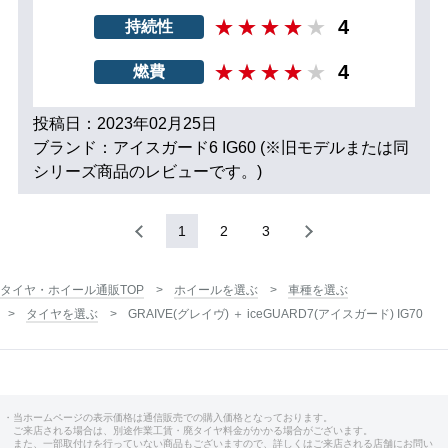
4
持続性
4
燃費
投稿日：2023年02月25日
ブランド：アイスガード6 IG60 (※旧モデルまたは同
シリーズ商品のレビューです。)
1
2
3
タイヤ・ホイール通販TOP
ホイールを選ぶ
車種を選ぶ
タイヤを選ぶ
GRAIVE(グレイヴ) ＋ iceGUARD7(アイスガード) IG70
・当ホームページの表示価格は通信販売での購入価格となっております。
ご来店される場合は、別途作業工賃・廃タイヤ料金がかかる場合がございます。
また、一部取付けを行っていない商品もございますので、詳しくはご来店される店舗にお問い