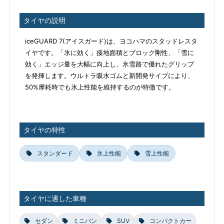
タイヤの説明
iceGUARD 7(アイスガード)は、ヨコハマのスタッドレスタ
イヤです。「氷に効く」接地面積とブロック剛性、「雪に
効く」エッジ量を大幅に向上し、氷雪路で優れたグリップ
を発揮します。ウルトラ吸水ゴムと新開発サイプにより、
50%摩耗時でも氷上性能を維持するのが特徴です。
タイヤの特性
スタンダード
氷上性能
雪上性能
タイヤに適した車種
セダン
ミニバン
SUV
コンパクトカー