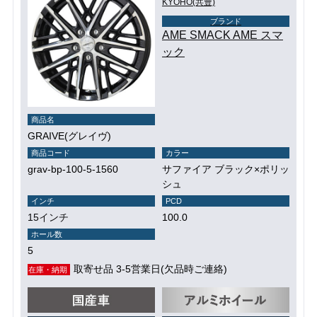
KYOHO(共豊)
ブランド
AME SMACK AME スマ
ック
商品名
GRAIVE(グレイヴ)
商品コード
カラー
grav-bp-100-5-1560
サファイア ブラック×ポリッ
シュ
インチ
PCD
15インチ
100.0
ホール数
5
取寄せ品 3-5営業日(欠品時ご連絡)
在庫・納期