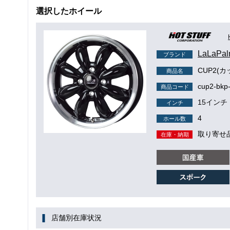
選択したホイール
LaLaP
ブランド
CUP2(カ
商品名
cup2-bkp
商品コード
15インチ
インチ
4
ホール数
取り寄せ
在庫・納期
店舗別在庫状況