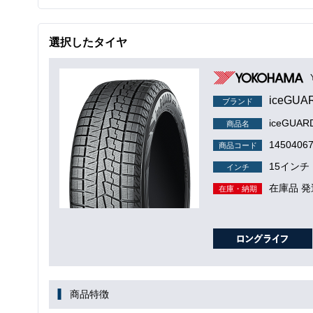
選択したタイヤ
iceGUA
ブランド
iceGUA
商品名
1450406
商品コード
15インチ
インチ
在庫品 発
在庫・納期
商品特徴