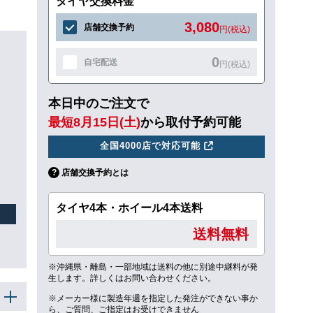
タイヤ交換料金
3,080
店舗交換予約
円(税込)
0
自宅配送
円(税込)
本日中のご注文で
ュ
最短8月15日(土)
から取付予約可能
全国4000店で対応可能
店舗交換予約とは
タイヤ4本・ホイール4本送料
送料無料
※沖縄県・離島・一部地域は送料の他に別途中継料が発
生します。詳しくはお問い合わせください。
※メーカー様に製造年週を指定した発注ができない事か
ら、ご質問、ご指定はお受けできません