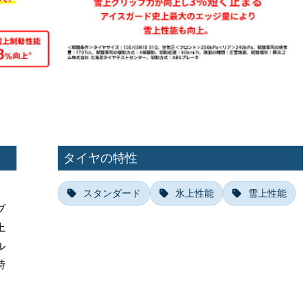
タイヤの特性
スタンダード
氷上性能
雪上性能
ブ
上
ル
時