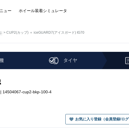
ニュー
ホイール装着
シミュレータ
ぶ
CUP2(カップ) ＋ iceGUARD7(アイスガード) IG70
種
タイヤ
認
14504067-cup2-bkp-100-4
お気に入り登録（会員登録/ロ