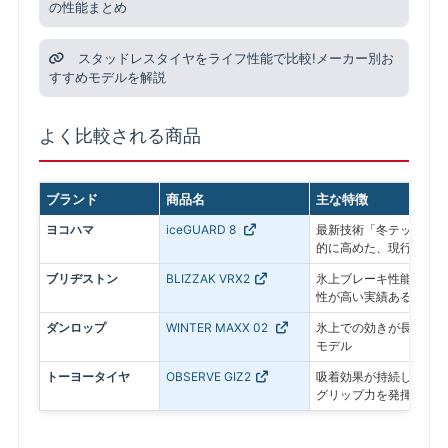
の性能まとめ
スタッドレスタイヤをライフ性能で比較!メーカー別お
すすめモデルを解説
よく比較される商品
ブランド
商品名
主な特徴
ヨコハマ
iceGUARD 8
最新技術「冬テック」で
的に高めた、現行モデル
ブリヂストン
BLIZZAK VRX2
氷上ブレーキ性能に優れ
性が高い実績あるモデル
ダンロップ
WINTER MAXX 02
氷上での効きが長持ちす
モデル
トーヨータイヤ
OBSERVE GIZ2
吸着効果が持続し、アイ
グリップ力を発揮