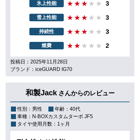
3
氷上性能
3
雪上性能
3
持続性
2
燃費
投稿日：2025年11月28日
ブランド：iceGUARD IG70
和製Jack
さんからのレビュー
性別：
男性
年齢：
40代
車種：
N-BOXカスタムターボ JF5
タイヤ使用月数：
1ヶ月