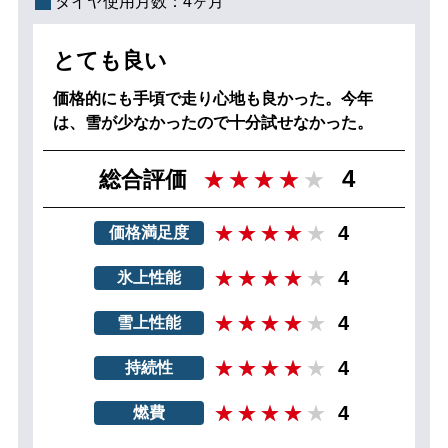
タイヤ使用月数：
4ヶ月
とても良い
価格的にも手頃で走り心地も良かった。今年
は、雪が少なかったので十分試せなかった。
4
総合評価
4
価格満足度
4
氷上性能
4
雪上性能
4
持続性
4
燃費