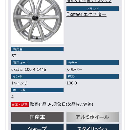
HOT STUFF(ホットスタッフ)
ブランド
Exsteer エクスター
商品名
ST
商品コード
カラー
exst-si-100-4-1445
シルバー
インチ
PCD
14インチ
100.0
ホール数
4
取寄せ品 3-5営業日(欠品時ご連絡)
在庫・納期