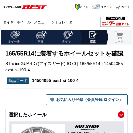
ガイド
ログイン
カート
タイヤ
ホイール
メニュー
シミュレータ
ホイール
車種
タイヤ
確認
カート
165/55R14に装着するホイールセットを確認
ST x iceGUARD7(アイスガード) IG70 | 165/55R14 | 14504055-
exst-si-100-4
14504055-exst-si-100-4
お気に入り登録（会員登録/ログイン）
選択したホイール