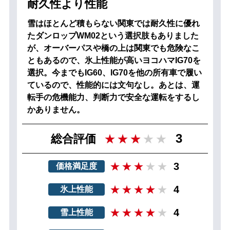
耐久性より性能
雪はほとんど積もらない関東では耐久性に優れ
たダンロップWM02という選択肢もありました
が、オーバーパスや橋の上は関東でも危険なこ
ともあるので、氷上性能が高いヨコハマIG70を
選択。今までもIG60、IG70を他の所有車で履い
ているので、性能的には文句なし。あとは、運
転手の危機能力、判断力で安全な運転をするし
かありません。
3
総合評価
3
価格満足度
4
氷上性能
4
雪上性能