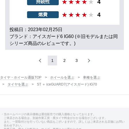
4
持続性
4
燃費
投稿日：2023年02月25日
ブランド：アイスガード6 IG60 (※旧モデルまたは同
シリーズ商品のレビューです。)
1
2
3
タイヤ・ホイール通販TOP
ホイールを選ぶ
車種を選ぶ
タイヤを選ぶ
ST ＋ iceGUARD7(アイスガード) IG70
・当ホームページの表示価格は通信販売での購入価格となっております。
ご来店される場合は、別途作業工賃・廃タイヤ料金がかかる場合がございます。
また、一部取付けを行っていない商品もございますので、詳しくはご来店される店舗にお問い
合わせ下さい。