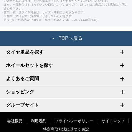
ご来店される場合は、別途作業工賃・廃タイヤ料金がかかる場合がございます。
また、一部取付けを行っていない商品もございますので、詳しくはご来店される店舗にお問い
合わせ下さい。
・作業工賃・廃タイヤ料金は、サイズ・車種により異なります。
※作業工賃は店頭工賃表通りとさせていただきます。
目安:(タイヤ単品¥2,200/1本、廃タイヤ¥550/1本、バルブ¥440円/1本)
TOPへ戻る
タイヤ単品を探す
ホイールセットを探す
よくあるご質問
ショッピング
グループサイト
会社概要
利用規約
プライバシーポリシー
サイトマップ
特定商取引法に基づく表記