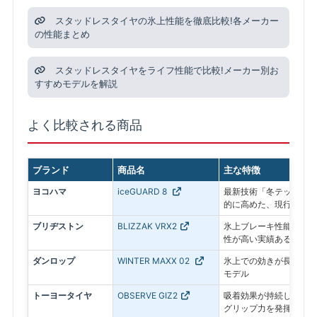
スタッドレスタイヤの氷上性能を徹底比較!各メーカー
の性能まとめ
スタッドレスタイヤをライフ性能で比較!メーカー別お
すすめモデルを解説
よく比較される商品
ブランド
商品名
主な特徴
ヨコハマ
iceGUARD 8
最新技術「冬テック」で
的に高めた、現行モデル
ブリヂストン
BLIZZAK VRX2
氷上ブレーキ性能に優れ
性が高い実績あるモデル
ダンロップ
WINTER MAXX 02
氷上での効きが長持ちす
モデル
トーヨータイヤ
OBSERVE GIZ2
吸着効果が持続し、アイ
グリップ力を発揮