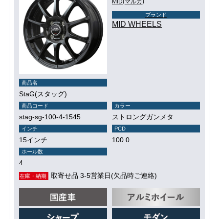
MID(マルカ)
ブランド
MID WHEELS
商品名
StaG(スタッグ)
商品コード
カラー
stag-sg-100-4-1545
ストロングガンメタ
インチ
PCD
15インチ
100.0
ホール数
4
取寄せ品 3-5営業日(欠品時ご連絡)
在庫・納期