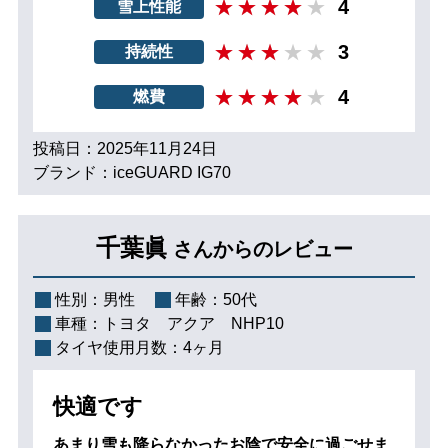
4
雪上性能
3
持続性
4
燃費
投稿日：2025年11月24日
ブランド：iceGUARD IG70
千葉眞
さんからのレビュー
性別：
男性
年齢：
50代
車種：
トヨタ アクア NHP10
タイヤ使用月数：
4ヶ月
快適です
あまり雪も降らなかったお陰で安全に過ごせま