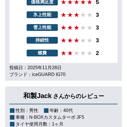
5
価格満足度
3
氷上性能
3
雪上性能
3
持続性
2
燃費
投稿日：2025年11月28日
ブランド：iceGUARD IG70
和製Jack
さんからのレビュー
性別：
男性
年齢：
40代
車種：
N-BOXカスタムターボ JF5
タイヤ使用月数：
1ヶ月