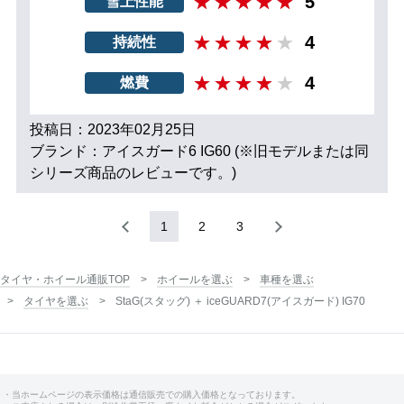
5
雪上性能
4
持続性
4
燃費
投稿日：2023年02月25日
ブランド：アイスガード6 IG60 (※旧モデルまたは同
シリーズ商品のレビューです。)
1
2
3
タイヤ・ホイール通販TOP
ホイールを選ぶ
車種を選ぶ
タイヤを選ぶ
StaG(スタッグ) ＋ iceGUARD7(アイスガード) IG70
・当ホームページの表示価格は通信販売での購入価格となっております。