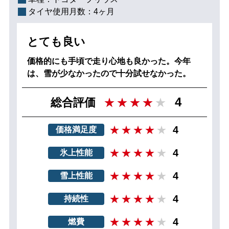
タイヤ使用月数：
4ヶ月
とても良い
価格的にも手頃で走り心地も良かった。今年
は、雪が少なかったので十分試せなかった。
4
総合評価
4
価格満足度
4
氷上性能
4
雪上性能
4
持続性
4
燃費