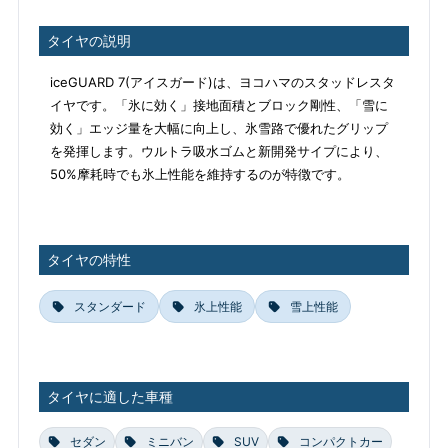
タイヤの説明
iceGUARD 7(アイスガード)は、ヨコハマのスタッドレスタ
イヤです。「氷に効く」接地面積とブロック剛性、「雪に
効く」エッジ量を大幅に向上し、氷雪路で優れたグリップ
を発揮します。ウルトラ吸水ゴムと新開発サイプにより、
50%摩耗時でも氷上性能を維持するのが特徴です。
タイヤの特性
スタンダード
氷上性能
雪上性能
タイヤに適した車種
セダン
ミニバン
SUV
コンパクトカー