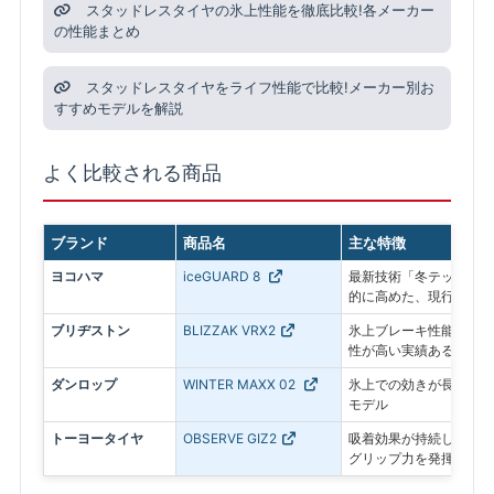
スタッドレスタイヤの氷上性能を徹底比較!各メーカー
の性能まとめ
スタッドレスタイヤをライフ性能で比較!メーカー別お
すすめモデルを解説
よく比較される商品
ブランド
商品名
主な特徴
ヨコハマ
iceGUARD 8
最新技術「冬テック」で
的に高めた、現行モデル
ブリヂストン
BLIZZAK VRX2
氷上ブレーキ性能に優れ
性が高い実績あるモデル
ダンロップ
WINTER MAXX 02
氷上での効きが長持ちす
モデル
トーヨータイヤ
OBSERVE GIZ2
吸着効果が持続し、アイ
グリップ力を発揮