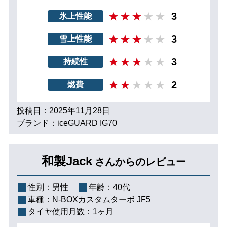
3
氷上性能
3
雪上性能
3
持続性
2
燃費
投稿日：2025年11月28日
ブランド：iceGUARD IG70
和製Jack
さんからのレビュー
性別：
男性
年齢：
40代
車種：
N-BOXカスタムターボ JF5
タイヤ使用月数：
1ヶ月