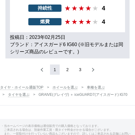
4
持続性
4
燃費
投稿日：2023年02月25日
ブランド：アイスガード6 IG60 (※旧モデルまたは同
シリーズ商品のレビューです。)
1
2
3
タイヤ・ホイール通販TOP
ホイールを選ぶ
車種を選ぶ
タイヤを選ぶ
GRAIVE(グレイヴ) ＋ iceGUARD7(アイスガード) IG70
・当ホームページの表示価格は通信販売での購入価格となっております。
ご来店される場合は、別途作業工賃・廃タイヤ料金がかかる場合がございます。
また、一部取付けを行っていない商品もございますので、詳しくはご来店される店舗にお問い