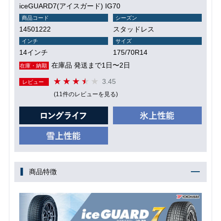
iceGUARD7(アイスガード) IG70
商品コード
シーズン
14501222
スタッドレス
インチ
サイズ
14インチ
175/70R14
在庫品 発送まで1日〜2日
在庫・納期
3.45
レビュー
(11件のレビューを見る)
商品特徴