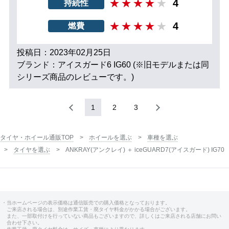
4
持続性
4
燃費
投稿日：2023年02月25日
ブランド：アイスガード6 IG60 (※旧モデルまたは同
シリーズ商品のレビューです。)
1
2
3
タイヤ・ホイール通販TOP
ホイールを選ぶ
車種を選ぶ
タイヤを選ぶ
ANKRAY(アンクレイ) ＋ iceGUARD7(アイスガード) IG70
・当ホームページの表示価格は通信販売での購入価格となっております。
ご来店される場合は、別途作業工賃・廃タイヤ料金がかかる場合がございます。
また、一部取付けを行っていない商品もございますので、詳しくはご来店される店舗にお問い
合わせ下さい。