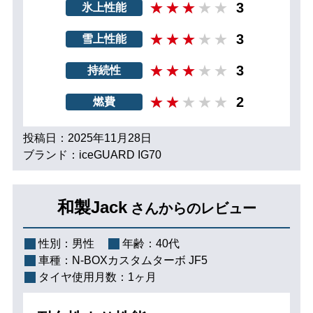
3
氷上性能
3
雪上性能
3
持続性
2
燃費
投稿日：2025年11月28日
ブランド：iceGUARD IG70
和製Jack
さんからのレビュー
性別：
男性
年齢：
40代
車種：
N-BOXカスタムターボ JF5
タイヤ使用月数：
1ヶ月