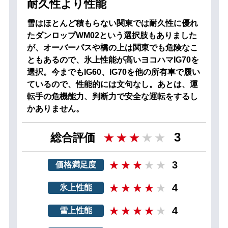
耐久性より性能
雪はほとんど積もらない関東では耐久性に優れ
たダンロップWM02という選択肢もありました
が、オーバーパスや橋の上は関東でも危険なこ
ともあるので、氷上性能が高いヨコハマIG70を
選択。今までもIG60、IG70を他の所有車で履い
ているので、性能的には文句なし。あとは、運
転手の危機能力、判断力で安全な運転をするし
かありません。
3
総合評価
3
価格満足度
4
氷上性能
4
雪上性能