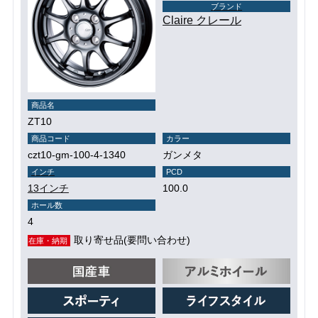
ブランド
Claire クレール
商品名
ZT10
商品コード
カラー
czt10-gm-100-4-1340
ガンメタ
インチ
PCD
13インチ
100.0
ホール数
4
取り寄せ品(要問い合わせ)
在庫・納期