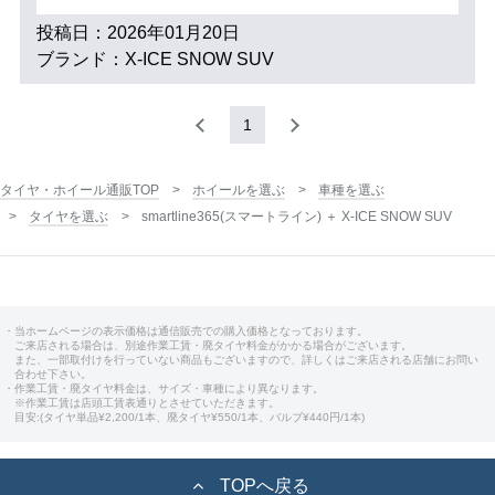
投稿日：2026年01月20日
ブランド：X-ICE SNOW SUV
1
タイヤ・ホイール通販TOP
ホイールを選ぶ
車種を選ぶ
タイヤを選ぶ
smartline365(スマートライン) ＋ X-ICE SNOW SUV
・当ホームページの表示価格は通信販売での購入価格となっております。
ご来店される場合は、別途作業工賃・廃タイヤ料金がかかる場合がございます。
また、一部取付けを行っていない商品もございますので、詳しくはご来店される店舗にお問い
合わせ下さい。
・作業工賃・廃タイヤ料金は、サイズ・車種により異なります。
※作業工賃は店頭工賃表通りとさせていただきます。
目安:(タイヤ単品¥2,200/1本、廃タイヤ¥550/1本、バルブ¥440円/1本)
TOPへ戻る