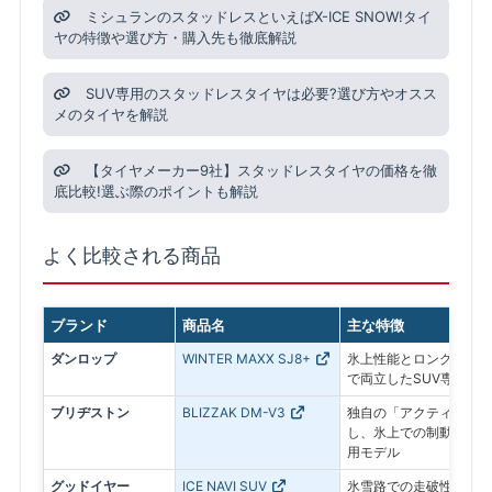
ミシュランのスタッドレスといえばX-ICE SNOW!タイ
ヤの特徴や選び方・購入先も徹底解説
SUV専用のスタッドレスタイヤは必要?選び方やオスス
メのタイヤを解説
【タイヤメーカー9社】スタッドレスタイヤの価格を徹
底比較!選ぶ際のポイントも解説
よく比較される商品
ブランド
商品名
主な特徴
ダンロップ
WINTER MAXX SJ8+
氷上性能とロングライフ
で両立したSUV専用モ
ブリヂストン
BLIZZAK DM-V3
独自の「アクティブ発泡
し、氷上での制動力を追
用モデル
グッドイヤー
ICE NAVI SUV
氷雪路での走破性とドラ