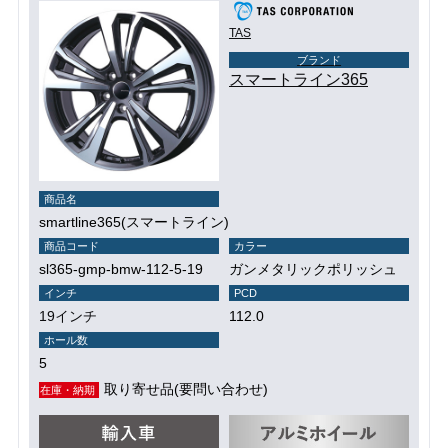
TAS
ブランド
スマートライン365
商品名
smartline365(スマートライン)
商品コード
カラー
sl365-gmp-bmw-112-5-19
ガンメタリックポリッシュ
インチ
PCD
19インチ
112.0
ホール数
5
取り寄せ品(要問い合わせ)
在庫・納期