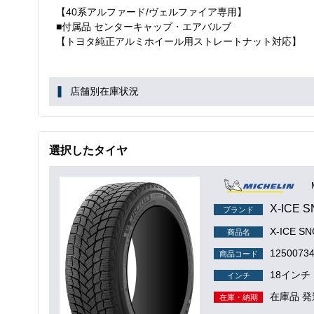
【40系アルファード/ヴェルファイア専用】
■付属品 センターキャップ・エアバルブ
【トヨタ純正アルミホイール用ストレートナット対応】
店舗別在庫状況
選択したタイヤ
X-ICE 
ブランド
X-ICE S
商品名
1250073
商品コード
18インチ
インチ
在庫品 発
在庫・納期