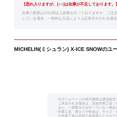
【恐れ入りますが、[○○]は在庫が不足しております
在庫の更新は1日1回以上反映を行っておりますが、ご注
している場合、一時的な欠品により上記表示がされる場合
MICHELIN(ミシュラン) X-ICE SNOW
・当ホームページの表示価格は通信販売
ご来店される場合は、別途作業工賃・
また、一部取付けを行っていない商品
・作業工賃・廃タイヤ料金は、サイズ・
※作業工賃は店頭工賃表通りとさせて