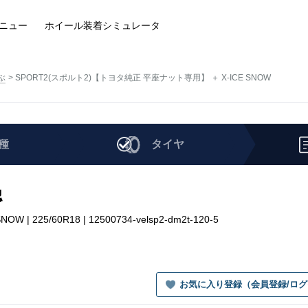
ニュー
ホイール装着
シミュレータ
ぶ
SPORT2(スポルト2)【トヨタ純正 平座ナット専用】 ＋ X-ICE SNOW
種
タイヤ
認
25/60R18 | 12500734-velsp2-dm2t-120-5
お気に入り登録（会員登録/ロ