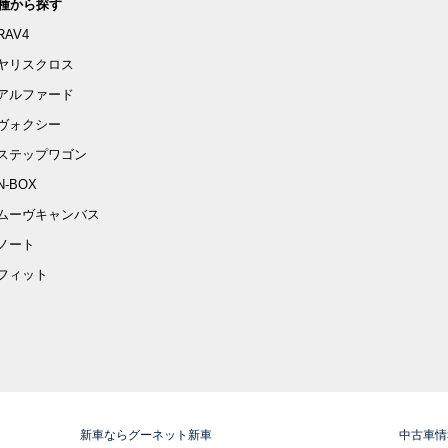
種から探す
RAV4
ヤリスクロス
アルファード
ヴォクシー
ステップワゴン
N-BOX
ムーヴキャンバス
ノート
フィット
新車ならグーネット新車
中古車情