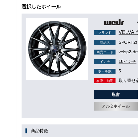
選択したホイール
VELVA
ブランド
SPORT
商品名
velsp2-d
商品コード
18インチ
インチ
5
ホール数
取り寄せ
在庫・納期
商品特徴