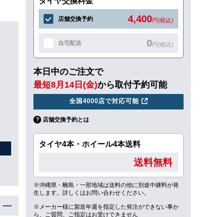
タイヤ交換料金
4,400
店舗交換予約
円(税込)
0
自宅配送
円(税込)
本日中のご注文で
最短8月14日(金)
から取付予約可能
全国4000店で対応可能
店舗交換予約とは
タイヤ4本・ホイール4本送料
送料無料
※沖縄県・離島・一部地域は送料の他に別途中継料が発
生します。詳しくはお問い合わせください。
※メーカー様に製造年週を指定した発注ができない事か
ら、ご質問、ご指定はお受けできません