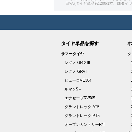
目安:(タイヤ単品¥2,200/1本、廃タイヤ¥
タイヤ単品を探す
ホ
サマータイヤ
タ
レグノ GR-XⅢ
レグノ GRVⅡ
ビューロVE304
ルマン5＋
エナセーブRV505
グラントレック AT5
グラントレック PT5
オープンカントリーR/T