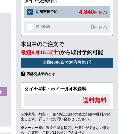
タイヤ交換料金
4,840
店舗交換予約
円(税込)
0
自宅配送
円(税込)
本日中のご注文で
最短8月15日(土)
から取付予約可能
全国4000店で対応可能
店舗交換予約とは
タイヤ4本・ホイール4本送料
送料無料
※沖縄県・離島・一部地域は送料の他に別途中継料が発
生します。詳しくはお問い合わせください。
※メーカー様に製造年週を指定した発注ができない事か
ら、ご質問、ご指定はお受けできません