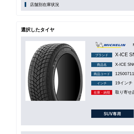
店舗別在庫状況
選択したタイヤ
X-ICE 
ブランド
X-ICE S
商品名
1250071
商品コード
19インチ
インチ
取り寄せ
在庫・納期