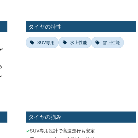
タイヤの特性
、
SUV専用
氷上性能
雪上性能
デ
も
し
タイヤの強み
SUV専用設計で高速走行も安定