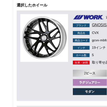
選択したホイール
GNOSI
ブランド
CVX
商品名
gcvx-mblt
商品コード
19インチ
インチ
5
ホール数
取り寄せ
在庫・納期