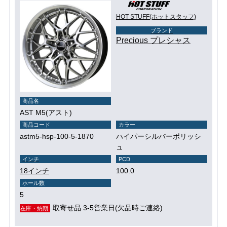
HOT STUFF(ホットスタッフ)
ブランド
Precious プレシャス
商品名
AST M5(アスト)
商品コード
カラー
astm5-hsp-100-5-1870
ハイパーシルバーポリッシ
ュ
インチ
PCD
18インチ
100.0
ホール数
5
取寄せ品 3-5営業日(欠品時ご連絡)
在庫・納期