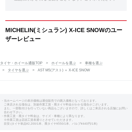
MICHELIN(ミシュラン) X-ICE SNOWのユー
ザーレビュー
タイヤ・ホイール通販TOP
ホイールを選ぶ
車種を選ぶ
タイヤを選ぶ
AST M5(アスト) ＋ X-ICE SNOW
・当ホームページの表示価格は通信販売での購入価格となっております。
ご来店される場合は、別途作業工賃・廃タイヤ料金がかかる場合がございます。
また、一部取付けを行っていない商品もございますので、詳しくはご来店される店舗にお問い
合わせ下さい。
・作業工賃・廃タイヤ料金は、サイズ・車種により異なります。
※作業工賃は店頭工賃表通りとさせていただきます。
目安:(タイヤ単品¥2,200/1本、廃タイヤ¥550/1本、バルブ¥440円/1本)