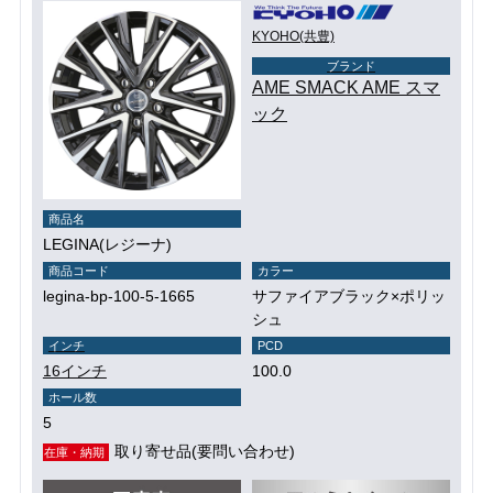
KYOHO(共豊)
ブランド
AME SMACK AME スマ
ック
商品名
LEGINA(レジーナ)
商品コード
カラー
legina-bp-100-5-1665
サファイアブラック×ポリッ
シュ
インチ
PCD
16インチ
100.0
ホール数
5
取り寄せ品(要問い合わせ)
在庫・納期