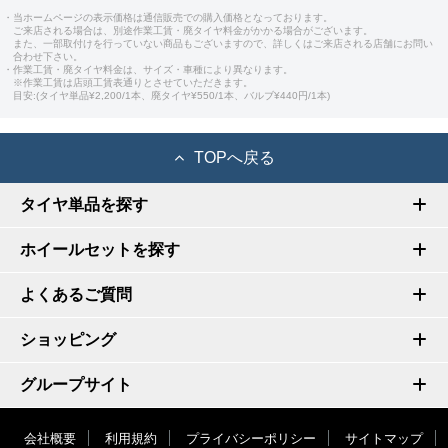
・当ホームページの表示価格は通信販売での購入価格となっております。
ご来店される場合は、別途作業工賃・廃タイヤ料金がかかる場合がございます。
また、一部取付けを行っていない商品もございますので、詳しくはご来店される店舗にお問い
合わせ下さい。
・作業工賃・廃タイヤ料金は、サイズ・車種により異なります。
※作業工賃は店頭工賃表通りとさせていただきます。
目安:(タイヤ単品¥2,200/1本、廃タイヤ¥550/1本、バルブ¥440円/1本)
TOPへ戻る
タイヤ単品を探す
ホイールセットを探す
よくあるご質問
ショッピング
グループサイト
会社概要
利用規約
プライバシーポリシー
サイトマップ