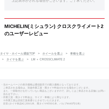
上記表示がされる場合がございます。ご了承ください。
MICHELIN(ミシュラン) クロスクライメート2
のユーザーレビュー
タイヤ・ホイール通販TOP
ホイールを選ぶ
車種を選ぶ
タイヤを選ぶ
LM ＋ CROSSCLIMATE 2
・当ホームページの表示価格は通信販売での購入価格となっております。
ご来店される場合は、別途作業工賃・廃タイヤ料金がかかる場合がございます。
また、一部取付けを行っていない商品もございますので、詳しくはご来店される店舗にお問い
合わせ下さい。
・作業工賃・廃タイヤ料金は、サイズ・車種により異なります。
※作業工賃は店頭工賃表通りとさせていただきます。
目安:(タイヤ単品¥2,200/1本、廃タイヤ¥550/1本、バルブ¥440円/1本)