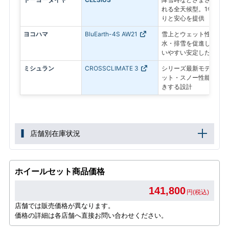
れる全天候型。1年を通
りと安心を提供
ヨコハマ
BluEarth-4S AW21
雪上とウェット性能を両
水・排雪を促進し、四季
いやすい安定した走り
ミシュラン
CROSSCLIMATE 3
シリーズ最新モデル。耐
ット・スノー性能を高め
きする設計
店舗別在庫状況
ホイールセット商品価格
141,800
円(税込)
店舗では販売価格が異なります。
価格の詳細は各店舗へ直接お問い合わせください。