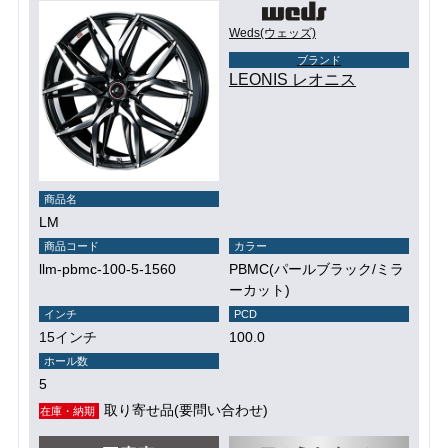
Weds(ウェッズ)
ブランド
LEONIS レオニス
商品名
LM
商品コード
カラー
llm-pbmc-100-5-1560
PBMC(パールブラック/ミラ
ーカット)
インチ
PCD
15インチ
100.0
ホール数
5
取り寄せ品(要問い合わせ)
在庫・納期