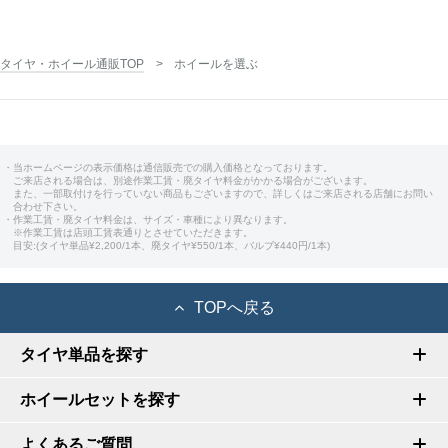
タイヤ・ホイール通販TOP
ホイールを選ぶ
・当ホームページの表示価格は通信販売での購入価格となっております。
ご来店される場合は、別途作業工賃・廃タイヤ料金がかかる場合がございます。
また、一部取付けを行っていない商品もございますので、詳しくはご来店される店舗にお問い
合わせ下さい。
・作業工賃・廃タイヤ料金は、サイズ・車種により異なります。
※作業工賃は店頭工賃表通りとさせていただきます。
目安:(タイヤ単品¥2,200/1本、廃タイヤ¥550/1本、バルブ¥440円/1本)
TOPへ戻る
タイヤ単品を探す
ホイールセットを探す
よくあるご質問