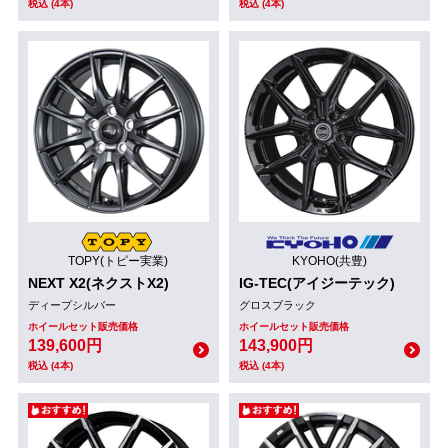
税込 (4本)
税込 (4本)
TOPY(トピー実業)
KYOHO(共豊)
NEXT X2(ネクストX2)
IG-TEC(アイジーテック)
ディープシルバー
グロスブラック
ホイールセット販売価格
ホイールセット販売価格
139,600円
143,900円
税込 (4本)
税込 (4本)