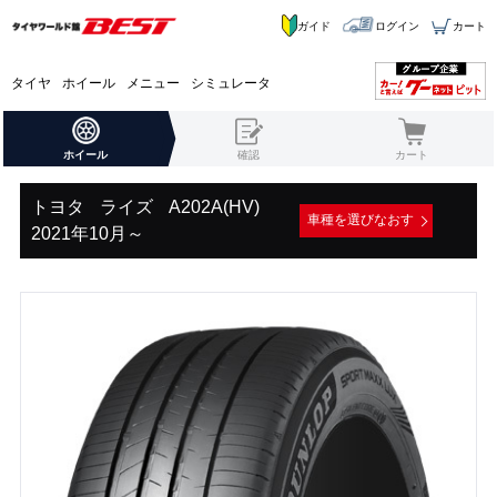
ガイド
ログイン
カート
タイヤ
ホイール
メニュー
シミュレータ
ホイール
確認
カート
トヨタ
ライズ
A202A(HV)
車種を選びなおす
2021年10月～