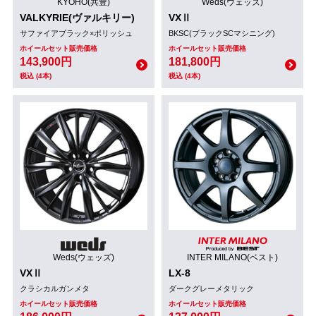
KYOHO(共豊)
Weds(ウェッズ)
VALKYRIE(ヴァルキリー)
VXⅡ
サファイアブラック×ポリッシュ
BKSC(ブラックSCマシニング)
ホイールセット販売価格
ホイールセット販売価格
143,900円
181,800円
税込 (4本)
税込 (4本)
Weds(ウェッズ)
INTER MILANO(ベスト)
VXⅡ
LX-8
クラシカルガンメタ
ダークグレーメタリック
ホイールセット販売価格
ホイールセット販売価格