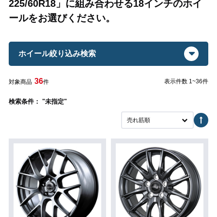
225/60R18」に組み合わせる18インチのホイ
ールをお選びください。
ホイール絞り込み検索
36
表示件数 1~36件
対象商品
件
検索条件： "未指定"
売れ筋順