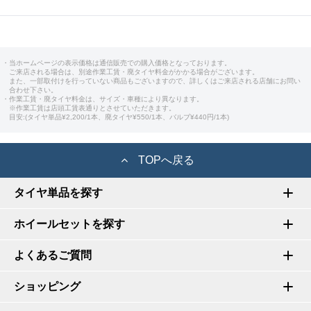
・当ホームページの表示価格は通信販売での購入価格となっております。
ご来店される場合は、別途作業工賃・廃タイヤ料金がかかる場合がございます。
また、一部取付けを行っていない商品もございますので、詳しくはご来店される店舗にお問い
合わせ下さい。
・作業工賃・廃タイヤ料金は、サイズ・車種により異なります。
※作業工賃は店頭工賃表通りとさせていただきます。
目安:(タイヤ単品¥2,200/1本、廃タイヤ¥550/1本、バルブ¥440円/1本)
TOPへ戻る
タイヤ単品を探す
ホイールセットを探す
よくあるご質問
ショッピング