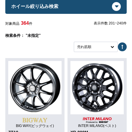
ホイール絞り込み検索
364
表示件数 201~240件
対象商品
件
検索条件： "未指定"
売れ筋順
BIG WAY(ビッグウェイ)
INTER MILANO(ベスト)