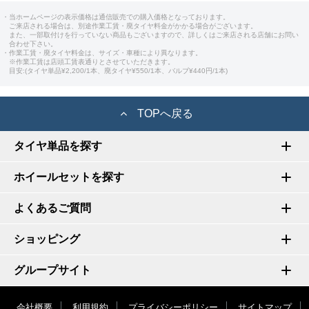
・当ホームページの表示価格は通信販売での購入価格となっております。
ご来店される場合は、別途作業工賃・廃タイヤ料金がかかる場合がございます。
また、一部取付けを行っていない商品もございますので、詳しくはご来店される店舗にお問い
合わせ下さい。
・作業工賃・廃タイヤ料金は、サイズ・車種により異なります。
※作業工賃は店頭工賃表通りとさせていただきます。
目安:(タイヤ単品¥2,200/1本、廃タイヤ¥550/1本、バルブ¥440円/1本)
TOPへ戻る
タイヤ単品を探す
ホイールセットを探す
よくあるご質問
ショッピング
グループサイト
会社概要
利用規約
プライバシーポリシー
サイトマップ