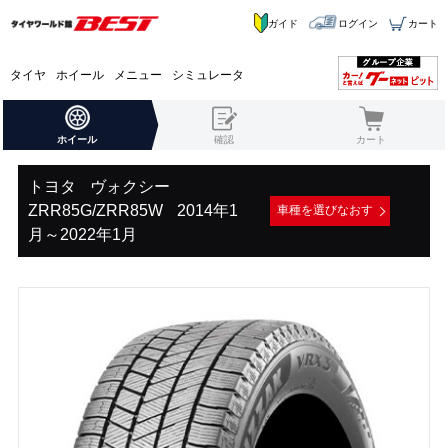
ガイド
ログイン
カート
タイヤ
ホイール
メニュー
シミュレータ
ホイール
確認
カート
トヨタ
ヴォクシー
ZRR85G/ZRR85W
2014年1
車種を選びなおす
月～2022年1月