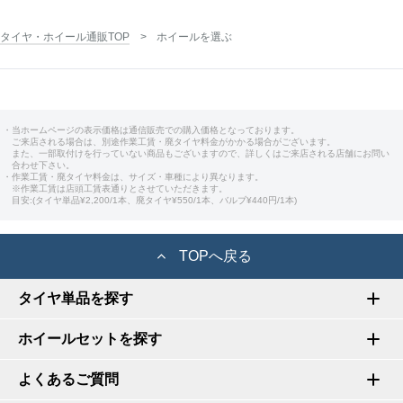
タイヤ・ホイール通販TOP
ホイールを選ぶ
・当ホームページの表示価格は通信販売での購入価格となっております。
ご来店される場合は、別途作業工賃・廃タイヤ料金がかかる場合がございます。
また、一部取付けを行っていない商品もございますので、詳しくはご来店される店舗にお問い
合わせ下さい。
・作業工賃・廃タイヤ料金は、サイズ・車種により異なります。
※作業工賃は店頭工賃表通りとさせていただきます。
目安:(タイヤ単品¥2,200/1本、廃タイヤ¥550/1本、バルブ¥440円/1本)
TOPへ戻る
タイヤ単品を探す
ホイールセットを探す
よくあるご質問