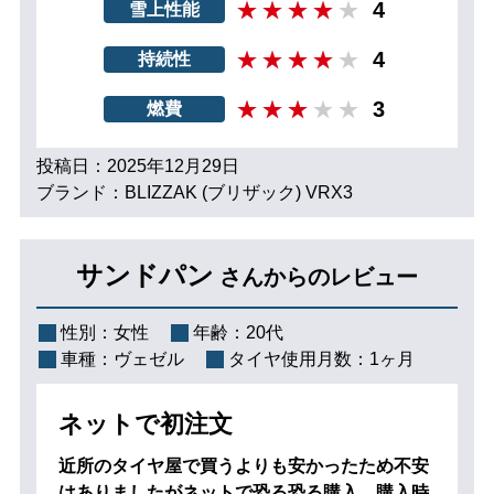
4
雪上性能
4
持続性
3
燃費
投稿日：2025年12月29日
ブランド：BLIZZAK (ブリザック) VRX3
サンドパン
さんからのレビュー
性別：
女性
年齢：
20代
車種：
ヴェゼル
タイヤ使用月数：
1ヶ月
ネットで初注文
近所のタイヤ屋で買うよりも安かったため不安
はありましたがネットで恐る恐る購入。購入時