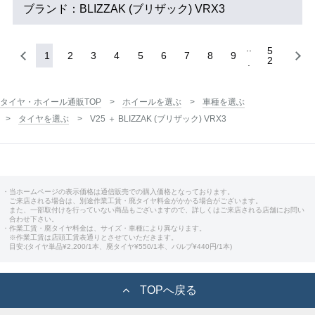
ブランド：BLIZZAK (ブリザック) VRX3
5
1
2
3
4
5
6
7
8
9
2
タイヤ・ホイール通販TOP
ホイールを選ぶ
車種を選ぶ
タイヤを選ぶ
V25 ＋ BLIZZAK (ブリザック) VRX3
・当ホームページの表示価格は通信販売での購入価格となっております。
ご来店される場合は、別途作業工賃・廃タイヤ料金がかかる場合がございます。
また、一部取付けを行っていない商品もございますので、詳しくはご来店される店舗にお問い
合わせ下さい。
・作業工賃・廃タイヤ料金は、サイズ・車種により異なります。
※作業工賃は店頭工賃表通りとさせていただきます。
目安:(タイヤ単品¥2,200/1本、廃タイヤ¥550/1本、バルブ¥440円/1本)
TOPへ戻る