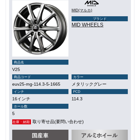
MID(マルカ)
ブランド
MID WHEELS
商品名
V25
商品コード
カラー
euv25-mg-114.3-5-1665
メタリックグレー
インチ
PCD
16インチ
114.3
ホール数
5
取り寄せ品(要問い合わせ)
在庫・納期