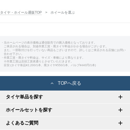
タイヤ・ホイール通販TOP
ホイールを選ぶ
・当ホームページの表示価格は通信販売での購入価格となっております。
ご来店される場合は、別途作業工賃・廃タイヤ料金がかかる場合がございます。
また、一部取付けを行っていない商品もございますので、詳しくはご来店される店舗にお問い
合わせ下さい。
・作業工賃・廃タイヤ料金は、サイズ・車種により異なります。
※作業工賃は店頭工賃表通りとさせていただきます。
目安:(タイヤ単品¥2,200/1本、廃タイヤ¥550/1本、バルブ¥440円/1本)
TOPへ戻る
タイヤ単品を探す
ホイールセットを探す
よくあるご質問