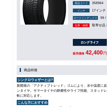
358964
商品コード
17インチ
インチ
99 /
ロードインデックス
取寄せ品 
在庫・納期
42,400
円
販売価格
商品特徴
シンクロウェザーとは?
新開発の「アクティブトレッド」ゴムにより、水や温度に反
ンタイヤ。サマータイヤの静粛性やライフ性能、スタッドレ
軟に対応します。
こんな方におすすめ