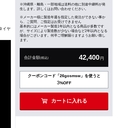
※沖縄県・離島・一部地域は送料の他に別途中継料が発
生します。詳しくはお問い合わせください。
※メーカー様に製造年週を指定した発注ができない事か
ら、ご質問、ご指定はお受けできません
基本的にはメーカー製造1年以内となる商品が多数です
タイヤ
が、サイズにより製造数が少ない場合など2年以内となる
場合がございます。何卒ご理解賜りますようお願い致し
ます。
42,400
合計金額
(税込)
円
クーポンコード「26gosmsw」を使うと
3
%OFF
カートに入れる