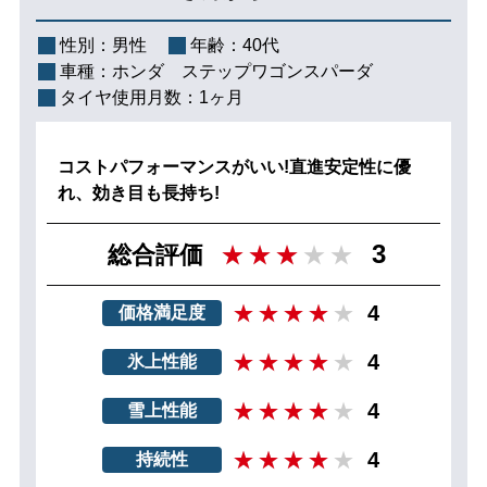
性別：
男性
年齢：
40代
車種：
ホンダ ステップワゴンスパーダ
タイヤ使用月数：
1ヶ月
コストパフォーマンスがいい!直進安定性に優
れ、効き目も長持ち!
3
総合評価
4
価格満足度
4
氷上性能
4
雪上性能
4
持続性