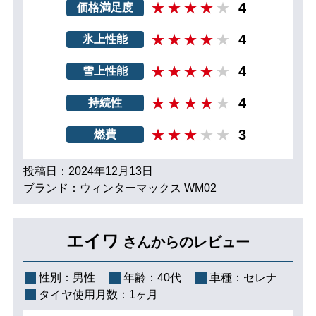
4
価格満足度
4
氷上性能
4
雪上性能
4
持続性
3
燃費
投稿日：2024年12月13日
ブランド：ウィンターマックス WM02
エイワ
さんからのレビュー
性別：
男性
年齢：
40代
車種：
セレナ
タイヤ使用月数：
1ヶ月