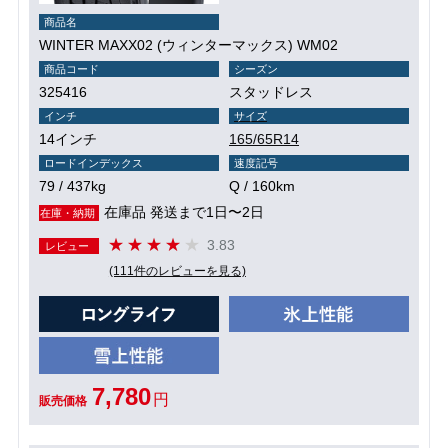
商品名
WINTER MAXX02 (ウィンターマックス) WM02
商品コード
シーズン
325416
スタッドレス
インチ
サイズ
14インチ
165/65R14
ロードインデックス
速度記号
79 / 437kg
Q / 160km
在庫品 発送まで1日〜2日
在庫・納期
3.83
レビュー
(111件のレビューを見る)
7,780
円
販売価格