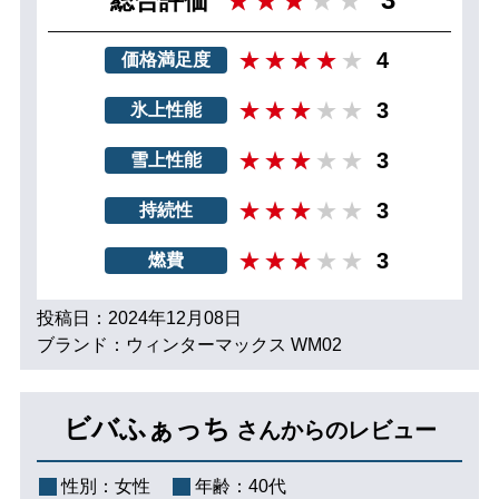
総合評価
4
価格満足度
3
氷上性能
3
雪上性能
3
持続性
3
燃費
投稿日：2024年12月08日
ブランド：ウィンターマックス WM02
ビバふぁっち
さんからのレビュー
性別：
女性
年齢：
40代