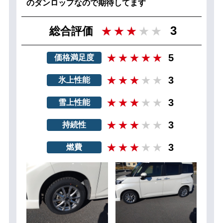
のダンロップなので期待してます
3
総合評価
5
価格満足度
3
氷上性能
3
雪上性能
3
持続性
3
燃費