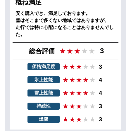
概ね満足
安く購入でき、満足しております。
雪はそこまで多くない地域ではありますが、
走行では特に心配になることはありませんでし
た。
3
総合評価
3
価格満足度
4
氷上性能
4
雪上性能
3
持続性
3
燃費