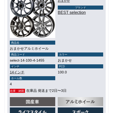
おまかせ
ブランド
BEST selection
商品名
おまかせアルミホイール
商品コード
カラー
select-14-100-4-1455
おまかせ
インチ
PCD
14インチ
100.0
ホール数
4
在庫品 発送まで2日〜3日
在庫・納期