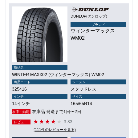
DUNLOP(ダンロップ)
ブランド
ウィンターマックス
WM02
商品名
WINTER MAXX02 (ウィンターマックス) WM02
商品コード
シーズン
325416
スタッドレス
インチ
サイズ
14インチ
165/65R14
在庫品 発送まで1日〜2日
在庫・納期
3.83
レビュー
(111件のレビューを見る)