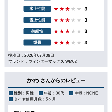
3
氷上性能
3
雪上性能
3
持続性
3
燃費
投稿日：2026年07月09日
ブランド：ウィンターマックス WM02
かわ
さんからのレビュー
性別：
男性
年齢：
30代
車種：
NONE
タイヤ使用月数：
5ヶ月