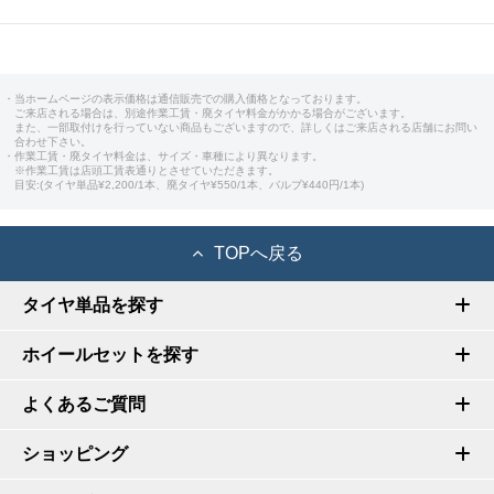
・当ホームページの表示価格は通信販売での購入価格となっております。
ご来店される場合は、別途作業工賃・廃タイヤ料金がかかる場合がございます。
また、一部取付けを行っていない商品もございますので、詳しくはご来店される店舗にお問い
合わせ下さい。
・作業工賃・廃タイヤ料金は、サイズ・車種により異なります。
※作業工賃は店頭工賃表通りとさせていただきます。
目安:(タイヤ単品¥2,200/1本、廃タイヤ¥550/1本、バルブ¥440円/1本)
TOPへ戻る
タイヤ単品を探す
ホイールセットを探す
よくあるご質問
ショッピング