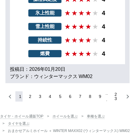
4
氷上性能
4
雪上性能
4
持続性
4
燃費
投稿日：2026年01月20日
ブランド：ウィンターマックス WM02
2
1
2
3
4
5
6
7
8
9
3
タイヤ・ホイール通販TOP
ホイールを選ぶ
車種を選ぶ
タイヤを選ぶ
おまかせアルミホイール ＋ WINTER MAXX02 (ウィンターマックス) WM02