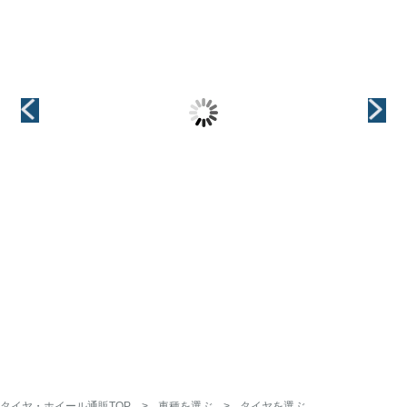
（KYOHO(共豊)）
（KYOHO(共豊)）
（KYOHO(共豊)）
CREST(クレス
CREST(クレス
LEGINA(レジー
ト)
ト)
ナ)
インチ
インチ
インチ
15インチ
15インチ
15インチ
タイヤ・ホイール通販TOP
車種を選ぶ
タイヤを選ぶ