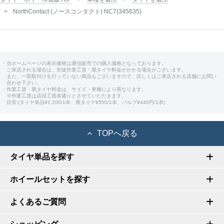
NorthContact (ノースコンタクト) NC7(345635)
・当ホームページの表示価格は通信販売での購入価格となっております。
ご来店される場合は、別途作業工賃・廃タイヤ料金がかかる場合がございます。
また、一部取付けを行っていない商品もございますので、詳しくはご来店される店舗にお問い
合わせ下さい。
・作業工賃・廃タイヤ料金は、サイズ・車種により異なります。
※作業工賃は店頭工賃表通りとさせていただきます。
目安:(タイヤ単品¥2,200/1本、廃タイヤ¥550/1本、バルブ¥440円/1本)
TOPへ戻る
タイヤ単品を探す
ホイールセットを探す
よくあるご質問