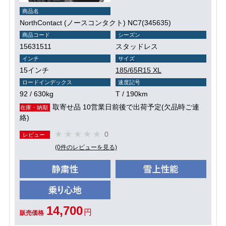
商品名
NorthContact (ノースコンタクト) NC7(345635)
商品コード
シーズン
15631511
スタッドレス
インチ
サイズ
15インチ
185/65R15 XL
ロードインデックス
速度記号
92 / 630kg
T / 190km
取寄せ品 10営業日前後で出荷予定(欠品時ご連
在庫・納期
絡)
0
レビュー
(0件のレビューを見る)
14,700
円
販売価格