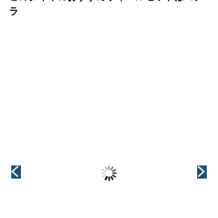
ラ
（KYOHO(共豊)）
（KYOHO(共豊)）
（KYOHO(共豊)）
CREST(クレス
GRAIVE(グレイ
VALKYRIE(ヴァ
ト)
ヴ)
ルキリー)
インチ
インチ
インチ
18インチ
18インチ
18インチ