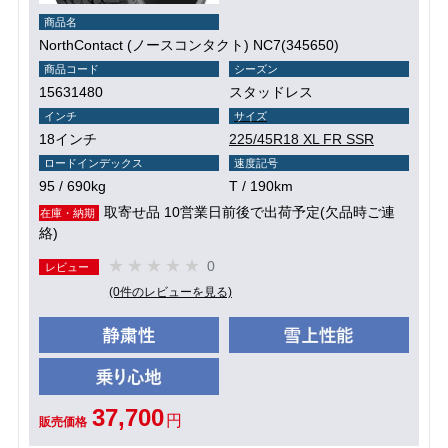
商品名
NorthContact (ノースコンタクト) NC7(345650)
商品コード
シーズン
15631480
スタッドレス
インチ
サイズ
18インチ
225/45R18 XL FR SSR
ロードインデックス
速度記号
95 / 690kg
T / 190km
取寄せ品 10営業日前後で出荷予定(欠品時ご連
在庫・納期
絡)
0
レビュー
(0件のレビューを見る)
37,700
円
販売価格