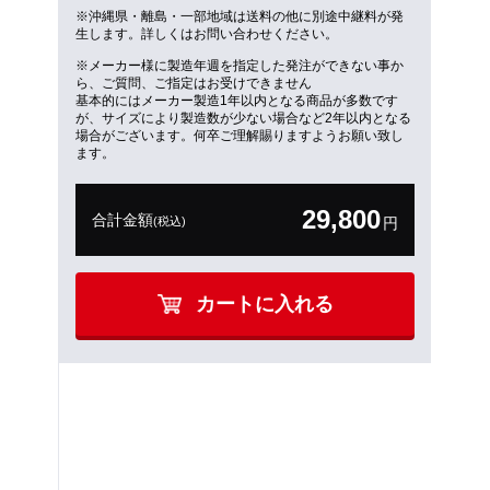
※沖縄県・離島・一部地域は送料の他に別途中継料が発
生します。詳しくはお問い合わせください。
※メーカー様に製造年週を指定した発注ができない事か
ら、ご質問、ご指定はお受けできません
基本的にはメーカー製造1年以内となる商品が多数です
が、サイズにより製造数が少ない場合など2年以内となる
場合がございます。何卒ご理解賜りますようお願い致し
ます。
29,800
合計金額
(税込)
円
カートに入れる