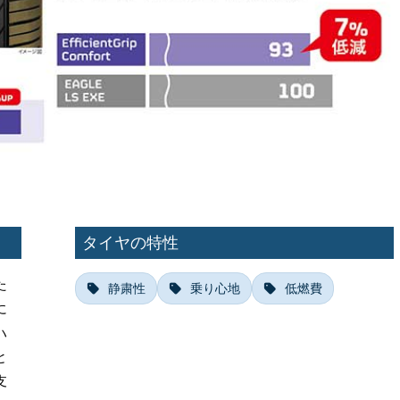
タイヤの特性
た
静粛性
乗り心地
低燃費
に
ハ
と
支