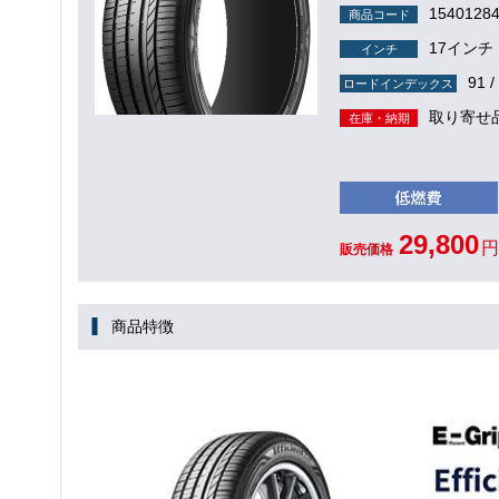
1540128
商品コード
17インチ
インチ
91 /
ロードインデックス
取り寄せ
在庫・納期
29,800
円
販売価格
商品特徴