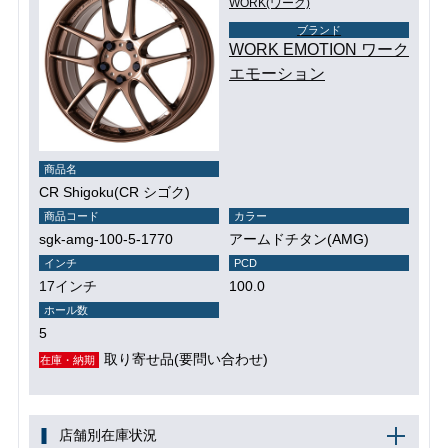
WORK(ワーク)
ブランド
WORK EMOTION ワーク
エモーション
商品名
CR Shigoku(CR シゴク)
商品コード
カラー
sgk-amg-100-5-1770
アームドチタン(AMG)
インチ
PCD
17インチ
100.0
ホール数
5
取り寄せ品(要問い合わせ)
在庫・納期
店舗別在庫状況