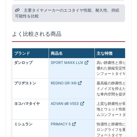
主要タイヤメーカーのエコタイヤ性能、耐久性、持続
可能性を比較
よく比較される商品
ブランド
商品名
主な特徴
ダンロップ
SPORT MAXX LUX
高い静粛性と滑らかな乗
優れた操縦安定性を備え
ンフォートタイヤ
ブリヂストン
REGNO GR-XIII
最高級の静粛性と乗り心
ドノイズを抑えた静かな
な車内空間を提供
ヨコハマタイヤ
ADVAN dB V553
上質な静粛性が長く続き
地とウェット性能にも配
ムコンフォートタイヤ
ミシュラン
PRIMACY 5
快適性と静粛性に加え、
ロングライフを重視した
フォートタイヤ