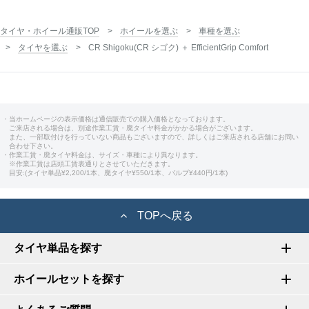
タイヤ・ホイール通販TOP
ホイールを選ぶ
車種を選ぶ
タイヤを選ぶ
CR Shigoku(CR シゴク) ＋ EfficientGrip Comfort
・当ホームページの表示価格は通信販売での購入価格となっております。
ご来店される場合は、別途作業工賃・廃タイヤ料金がかかる場合がございます。
また、一部取付けを行っていない商品もございますので、詳しくはご来店される店舗にお問い
合わせ下さい。
・作業工賃・廃タイヤ料金は、サイズ・車種により異なります。
※作業工賃は店頭工賃表通りとさせていただきます。
目安:(タイヤ単品¥2,200/1本、廃タイヤ¥550/1本、バルブ¥440円/1本)
TOPへ戻る
タイヤ単品を探す
ホイールセットを探す