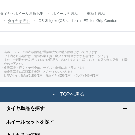
タイヤ・ホイール通販TOP
ホイールを選ぶ
車種を選ぶ
タイヤを選ぶ
CR Shigoku(CR シゴク) ＋ EfficientGrip Comfort
・当ホームページの表示価格は通信販売での購入価格となっております。
ご来店される場合は、別途作業工賃・廃タイヤ料金がかかる場合がございます。
また、一部取付けを行っていない商品もございますので、詳しくはご来店される店舗にお問い
合わせ下さい。
・作業工賃・廃タイヤ料金は、サイズ・車種により異なります。
※作業工賃は店頭工賃表通りとさせていただきます。
目安:(タイヤ単品¥2,200/1本、廃タイヤ¥550/1本、バルブ¥440円/1本)
TOPへ戻る
タイヤ単品を探す
ホイールセットを探す