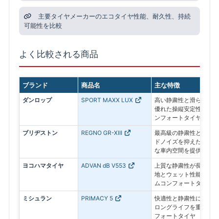
主要タイヤメーカーのエコタイヤ性能、耐久性、持続
可能性を比較
よく比較される商品
ブランド
商品名
主な特徴
ダンロップ
SPORT MAXX LUX
高い静粛性と滑らかな乗
優れた操縦安定性を備え
ンフォートタイヤ
ブリヂストン
REGNO GR-XIII
最高級の静粛性と乗り心
ドノイズを抑えた静かな
な車内空間を提供
ヨコハマタイヤ
ADVAN dB V553
上質な静粛性が長く続き
地とウェット性能にも配
ムコンフォートタイヤ
ミシュラン
PRIMACY 5
快適性と静粛性に加え、
ロングライフを重視した
フォートタイヤ