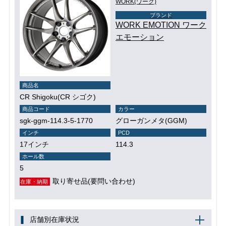
WORK(ワーク)
ブランド
WORK EMOTION ワーク
エモーション
商品名
CR Shigoku(CR シゴク)
商品コード
カラー
sgk-ggm-114.3-5-1770
グローガンメタ(GGM)
インチ
PCD
17インチ
114.3
ホール数
5
取り寄せ品(要問い合わせ)
在庫・納期
店舗別在庫状況