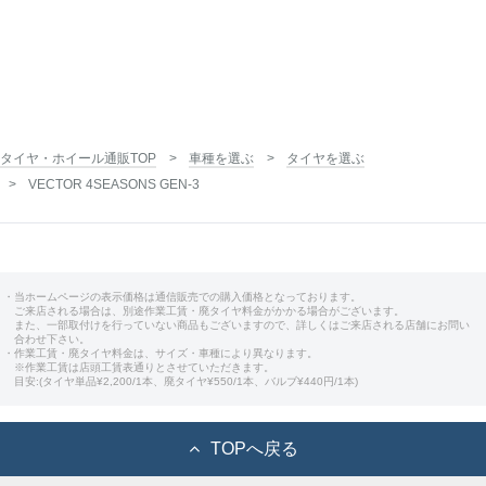
タイヤ・ホイール通販TOP
車種を選ぶ
タイヤを選ぶ
VECTOR 4SEASONS GEN-3
・当ホームページの表示価格は通信販売での購入価格となっております。
ご来店される場合は、別途作業工賃・廃タイヤ料金がかかる場合がございます。
また、一部取付けを行っていない商品もございますので、詳しくはご来店される店舗にお問い
合わせ下さい。
・作業工賃・廃タイヤ料金は、サイズ・車種により異なります。
※作業工賃は店頭工賃表通りとさせていただきます。
目安:(タイヤ単品¥2,200/1本、廃タイヤ¥550/1本、バルブ¥440円/1本)
TOPへ戻る