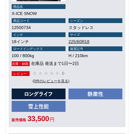
商品名
X-ICE SNOW
商品コード
シーズン
12500734
スタッドレス
インチ
サイズ
18インチ
225/60R18
ロードインデックス
速度記号
100 / 800kg
H / 210km
在庫品 発送まで1日〜2日
在庫・納期
0
レビュー
(0件のレビューを見る)
33,500
円
販売価格