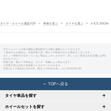
タイヤ・ホイール通販TOP
車種を選ぶ
タイヤを選ぶ
X-ICE SNOW
・当ホームページの表示価格は通信販売での購入価格となっております。
ご来店される場合は、別途作業工賃・廃タイヤ料金がかかる場合がございます。
また、一部取付けを行っていない商品もございますので、詳しくはご来店される店舗にお問い
合わせ下さい。
・作業工賃・廃タイヤ料金は、サイズ・車種により異なります。
※作業工賃は店頭工賃表通りとさせていただきます。
目安:(タイヤ単品¥2,200/1本、廃タイヤ¥550/1本、バルブ¥440円/1本)
TOPへ戻る
タイヤ単品を探す
ホイールセットを探す